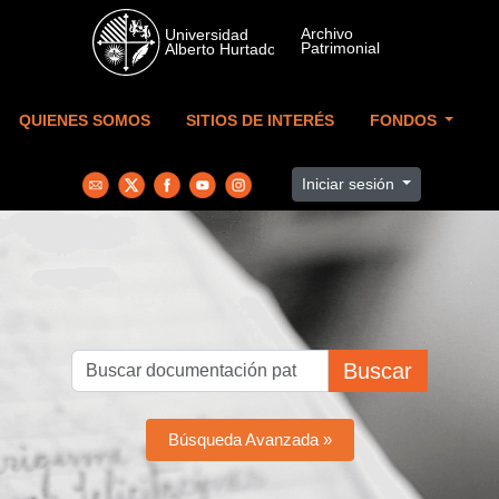
Skip to main content
QUIENES SOMOS
SITIOS DE INTERÉS
FONDOS
Iniciar sesión
Buscar
Búsqueda Avanzada »