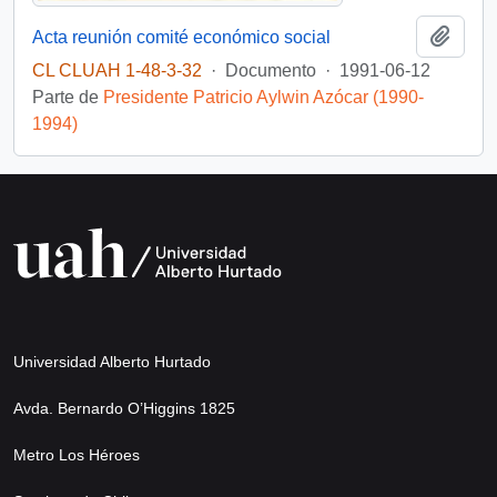
Añadi
Acta reunión comité económico social
CL CLUAH 1-48-3-32
·
Documento
·
1991-06-12
Parte de
Presidente Patricio Aylwin Azócar (1990-
1994)
Universidad Alberto Hurtado
Avda. Bernardo O’Higgins 1825
Metro Los Héroes