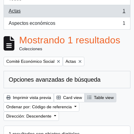
Actas
1
, 1 resultados
Aspectos económicos
1
, 1 resultados
Mostrando 1 resultados
Colecciones
Remove filter:
Remove filter:
Comité Económico Social
Actas
Opciones avanzadas de búsqueda
Imprimir vista previa
Card view
Table view
Ordenar por: Código de referencia
Dirección: Descendente