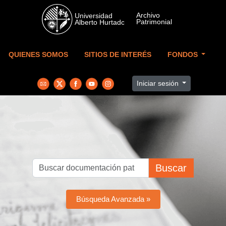
Skip to main content
QUIENES SOMOS
SITIOS DE INTERÉS
FONDOS
Iniciar sesión
Buscar
Búsqueda Avanzada »