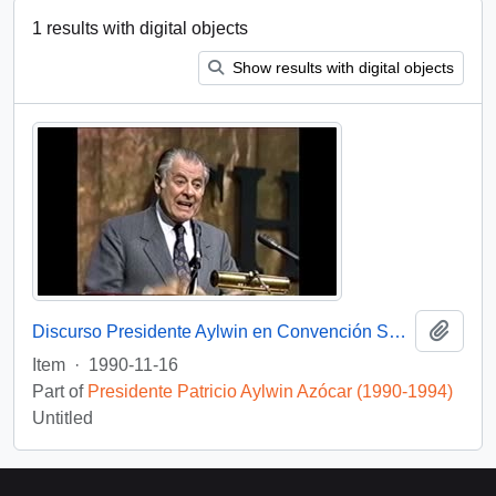
1 results with digital objects
Show results with digital objects
Add t
Discurso Presidente Aylwin en Convención Santiago: Video
Item
·
1990-11-16
Part of
Presidente Patricio Aylwin Azócar (1990-1994)
Untitled