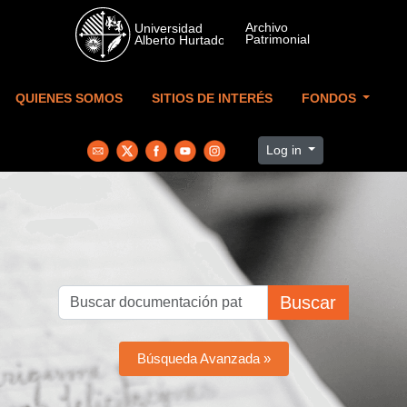
Skip to main content
QUIENES SOMOS
SITIOS DE INTERÉS
FONDOS
Log in
Buscar
Búsqueda Avanzada »