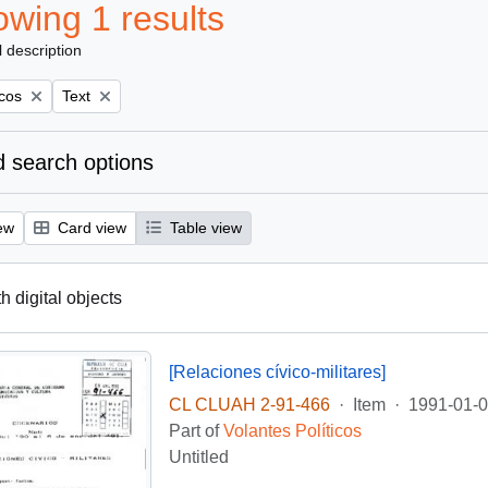
wing 1 results
l description
Remove filter:
icos
Text
 search options
ew
Card view
Table view
th digital objects
[Relaciones cívico-militares]
CL CLUAH 2-91-466
·
Item
·
1991-01-
Part of
Volantes Políticos
Untitled