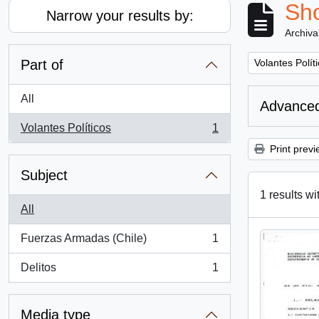
Sho
Narrow your results by:
Archiva
Remove filter:
Part of
Volantes Polít
All
Advanced
Volantes Políticos
1
, 1 results
Print previ
Subject
1 results wi
All
Fuerzas Armadas (Chile)
1
, 1 results
Delitos
1
, 1 results
Media type