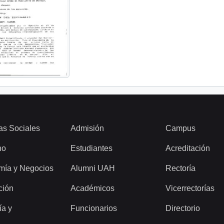
as Sociales
Admisión
Campus
ho
Estudiantes
Acreditación
mía y Negocios
Alumni UAH
Rectoría
ción
Académicos
Vicerrectorías
ía y
Funcionarios
Directorio