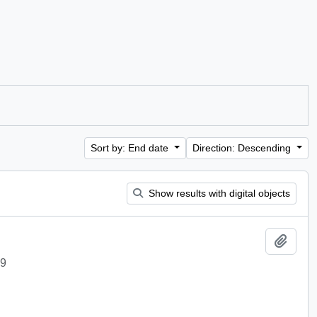
Sort by: End date
Direction: Descending
Show results with digital objects
Add t
09