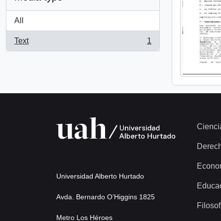
All
Text
1
, 1 results
Cienci
Derec
Econo
Universidad Alberto Hurtado
Educa
Avda. Bernardo O’Higgins 1825
Filosof
Metro Los Héroes