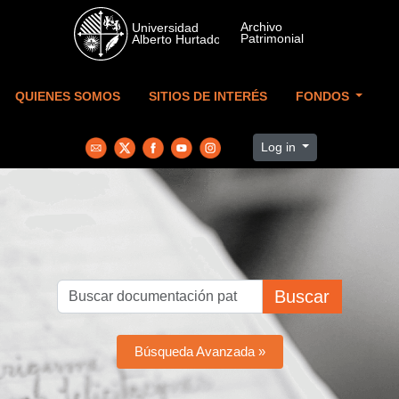
Skip to main content
QUIENES SOMOS
SITIOS DE INTERÉS
FONDOS
Log in
Buscar
Búsqueda Avanzada »