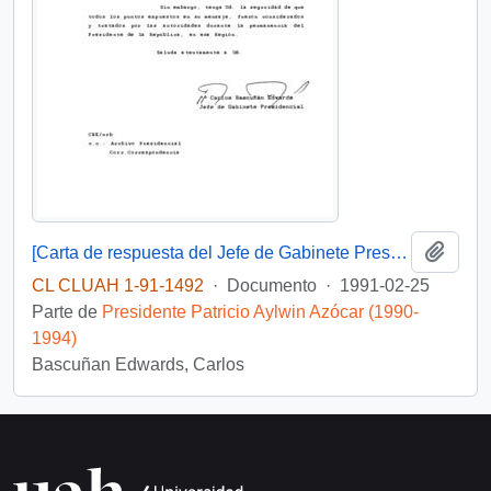
Añadi
[Carta de respuesta del Jefe de Gabinete Presidencial al Diputado Víctor Arado]
CL CLUAH 1-91-1492
·
Documento
·
1991-02-25
Parte de
Presidente Patricio Aylwin Azócar (1990-
1994)
Bascuñan Edwards, Carlos