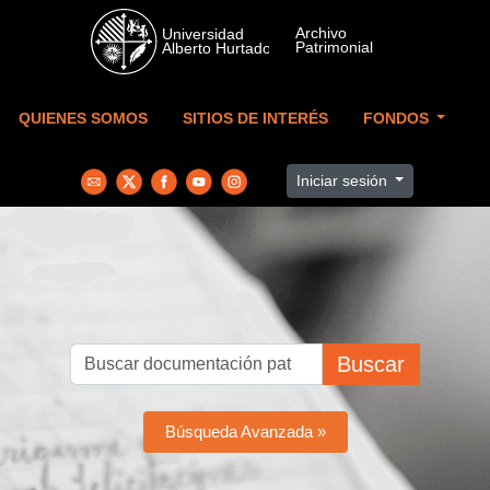
Skip to main content
QUIENES SOMOS
SITIOS DE INTERÉS
FONDOS
Iniciar sesión
Buscar
Búsqueda Avanzada »