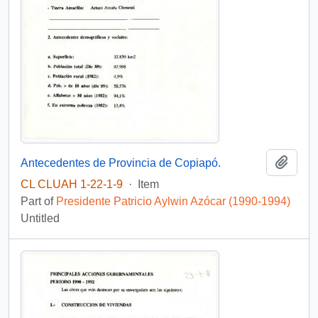
Add t
Antecedentes de Provincia de Copiapó.
CL CLUAH 1-22-1-9
·
Item
Part of
Presidente Patricio Aylwin Azócar (1990-1994)
Untitled