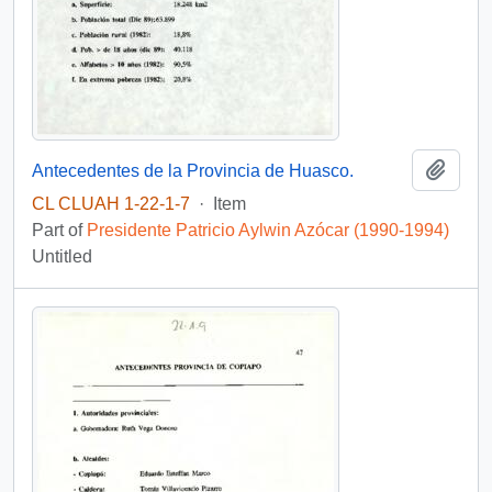
Add t
Antecedentes de la Provincia de Huasco.
CL CLUAH 1-22-1-7
·
Item
Part of
Presidente Patricio Aylwin Azócar (1990-1994)
Untitled