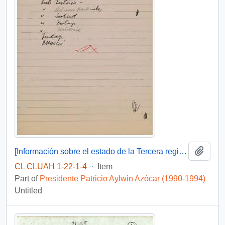
Add t
[Información sobre el estado de la Tercera región}
CL CLUAH 1-22-1-4
·
Item
Part of
Presidente Patricio Aylwin Azócar (1990-1994)
Untitled