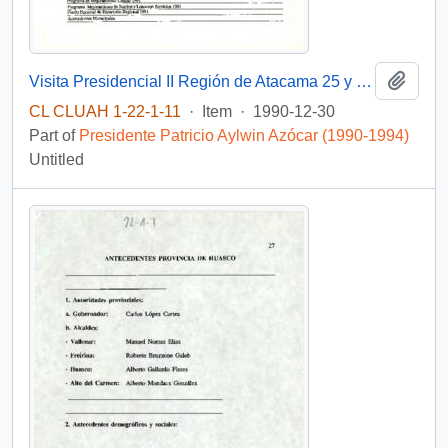
Add t
Visita Presidencial II Región de Atacama 25 y 26 de junio de 1991.
CL CLUAH 1-22-1-11
·
Item
·
1990-12-30
Part of
Presidente Patricio Aylwin Azócar (1990-1994)
Untitled