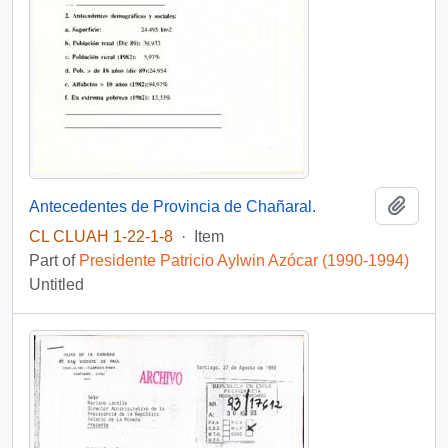
Add t
Antecedentes de Provincia de Chañaral.
CL CLUAH 1-22-1-8
·
Item
Part of
Presidente Patricio Aylwin Azócar (1990-1994)
Untitled