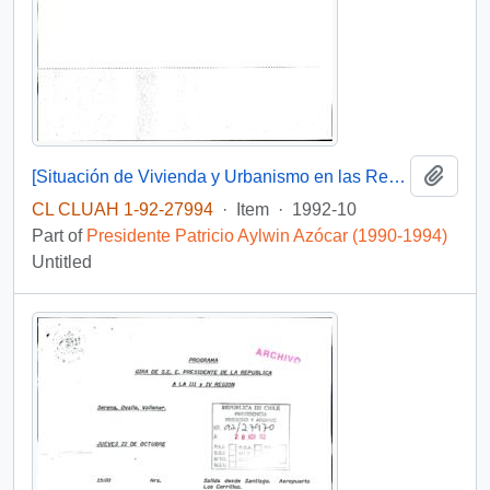
Add t
[Situación de Vivienda y Urbanismo en las Regiones III y IV]
CL CLUAH 1-92-27994
·
Item
·
1992-10
Part of
Presidente Patricio Aylwin Azócar (1990-1994)
Untitled