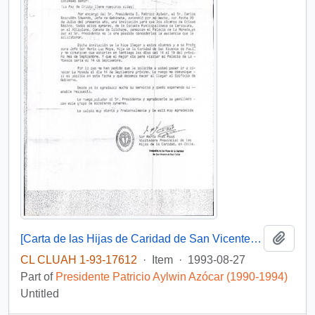
Add t
[Carta de las Hijas de Caridad de San Vicente de Paul para una solicitud de visita al Palacio de La Moneda para alumnos de 8° Básico de la Escuela Municipalizada de Cariquima]
CL CLUAH 1-93-17612
·
Item
·
1993-08-27
Part of
Presidente Patricio Aylwin Azócar (1990-1994)
Untitled