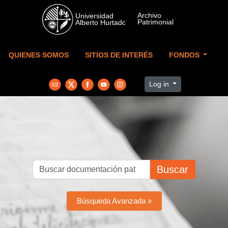
Skip to main content
QUIENES SOMOS
SITIOS DE INTERÉS
FONDOS
Log in
Buscar
Búsqueda Avanzada »