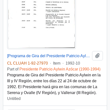
Add t
[Programa de Gira del Presidente Patricio Aylwin en la III y IV Región]
CL CLUAH 1-92-27970
·
Item
·
1992-10
Part of
Presidente Patricio Aylwin Azócar (1990-1994)
Programa de Gira del Presidente Patricio Aylwin en la
III y IV Región, entre los días 22 al 24 de octubre de
1992. El Presidente hará gira en las comunas de La
Serena y Ovalle (IV Región), y Vallenar (III Región).
Untitled