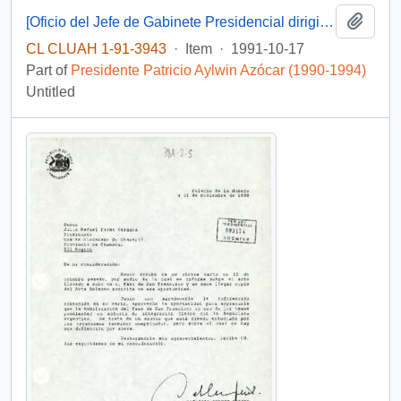
Add t
[Oficio del Jefe de Gabinete Presidencial dirigido al Intendente de la III Región]
CL CLUAH 1-91-3943
·
Item
·
1991-10-17
Part of
Presidente Patricio Aylwin Azócar (1990-1994)
Untitled