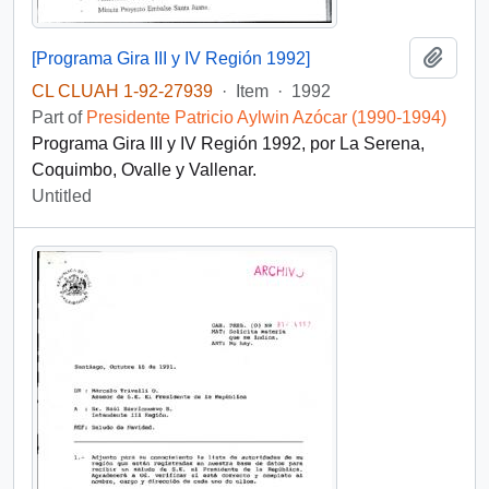
Add t
[Programa Gira III y IV Región 1992]
CL CLUAH 1-92-27939
·
Item
·
1992
Part of
Presidente Patricio Aylwin Azócar (1990-1994)
Programa Gira III y IV Región 1992, por La Serena,
Coquimbo, Ovalle y Vallenar.
Untitled