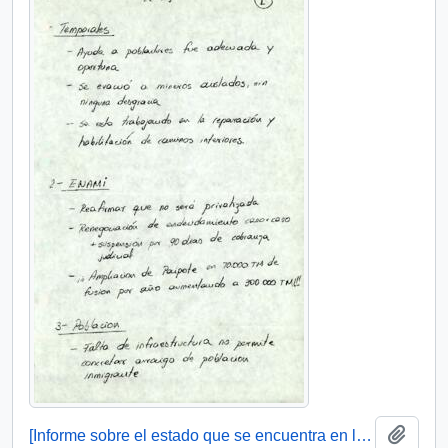
Add t
[Informe sobre el estado que se encuentra en la Tercera región]