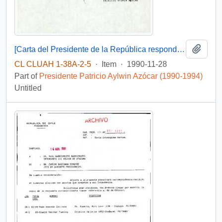
Add t
[Carta del Presidente de la República respondiendo a Comité Ciudadano de Chañaral III Región].
CL CLUAH 1-38A-2-5
·
Item
·
1990-11-28
Part of
Presidente Patricio Aylwin Azócar (1990-1994)
Untitled