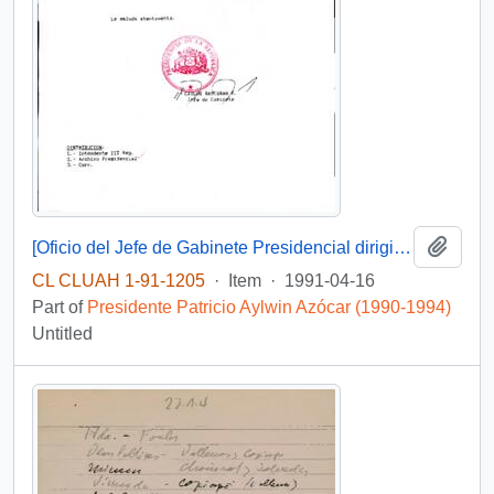
Add t
[Oficio del Jefe de Gabinete Presidencial dirigido al Intendente de la III Región de Atacama, Sr. Raúl Barrionuevo]
CL CLUAH 1-91-1205
·
Item
·
1991-04-16
Part of
Presidente Patricio Aylwin Azócar (1990-1994)
Untitled