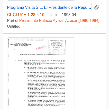
Add t
Programa Visita S.E. El Presidente de la República III Región 12 y 13 de Abril 1993
CL CLUAH 1-23-5-10
·
Item
·
1993-04
Part of
Presidente Patricio Aylwin Azócar (1990-1994)
Untitled