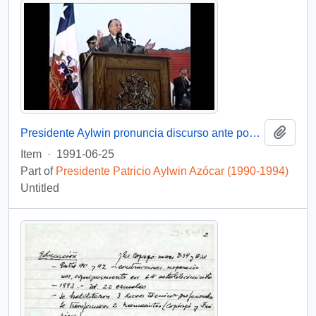
Add t
Presidente Aylwin pronuncia discurso ante pobladores de la Tercera Región: video
Item
·
1991-06-25
Part of
Presidente Patricio Aylwin Azócar (1990-1994)
Untitled