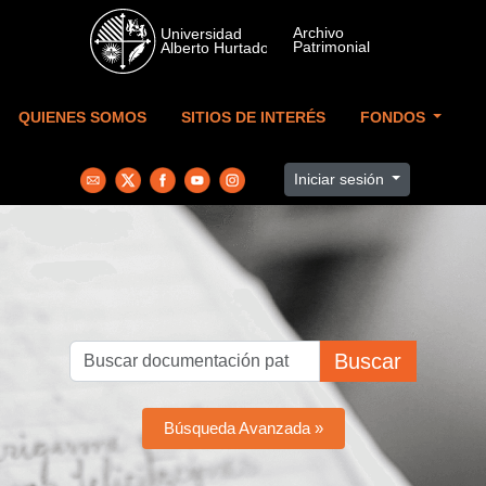
Skip to main content
QUIENES SOMOS
SITIOS DE INTERÉS
FONDOS
Iniciar sesión
Buscar
Búsqueda Avanzada »