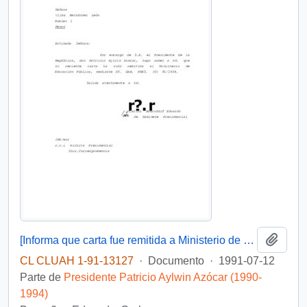
Añadi
[Informa que carta fue remitida a Ministerio de Educación Pública, mediante Of. GAB. PRES. (0) 91/2438]
CL CLUAH 1-91-13127
·
Documento
·
1991-07-12
Parte de
Presidente Patricio Aylwin Azócar (1990-
1994)