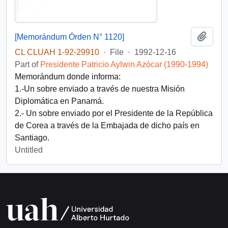
Add t
[Memorándum Órden N° 1120]
CL CLUAH 1-92-29910
·
File
·
1992-12-16
Part of
Presidente Patricio Aylwin Azócar (1990-1994)
Memorándum donde informa:
1.-Un sobre enviado a través de nuestra Misión
Diplomática en Panamá.
2.- Un sobre enviado por el Presidente de la República
de Corea a través de la Embajada de dicho país en
Santiago.
Untitled