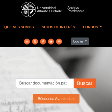
Skip to main content
QUIENES SOMOS
SITIOS DE INTERÉS
FONDOS
Log in
Buscar
Búsqueda Avanzada »