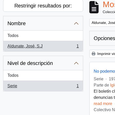
Mos
Restringir resultados por:
Colecc
Remove filter:
Nombre
Aldunate, José
Todos
Opciones
Aldunate, José, S.J
1
, 1 resultados
Imprimir vi
Nivel de descripción
No podemos
Todos
Serie
·
197
Parte de
Ig
Serie
1
, 1 resultados
El boletín 
denuncias t
read more
Colectivo 