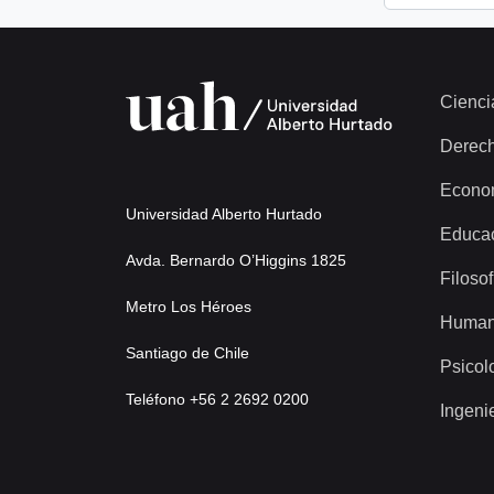
Cienci
Derec
Econo
Universidad Alberto Hurtado
Educa
Avda. Bernardo O’Higgins 1825
Filosof
Metro Los Héroes
Human
Santiago de Chile
Psicol
Teléfono +56 2 2692 0200
Ingeni