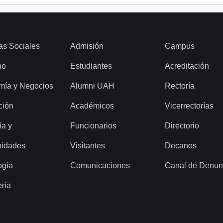
as Sociales
Admisión
Campus
ho
Estudiantes
Acreditación
mía y Negocios
Alumni UAH
Rectoría
ción
Académicos
Vicerrectorías
ía y
Funcionarios
Directorio
idades
Visitantes
Decanos
ogía
Comunicaciones
Canal de Denun
ería