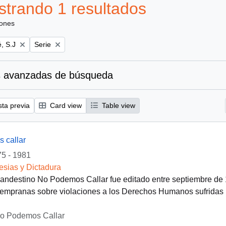
trando 1 resultados
iones
Remove filter:
, S.J
Serie
 avanzadas de búsqueda
sta previa
Card view
Table view
 callar
5 - 1981
lesias y Dictadura
clandestino No Podemos Callar fue editado entre septiembre de
empranas sobre violaciones a los Derechos Humanos sufridas po
No Podemos Callar