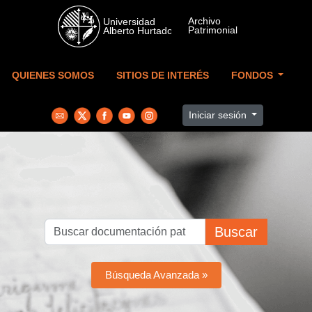
Skip to main content
QUIENES SOMOS
SITIOS DE INTERÉS
FONDOS
Iniciar sesión
Buscar
Búsqueda Avanzada »