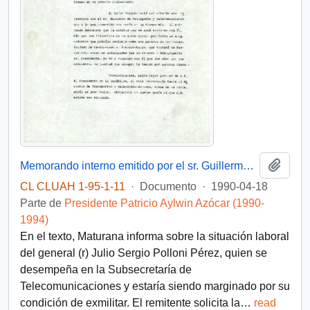
Añadi
Memorando interno emitido por el sr. Guillermo Maturana Donoso, funcionario de la Dirección Administrativa del Palacio de La Moneda, dirigido al Presidente de la República, sr. Patricio Aylwin Azócar
CL CLUAH 1-95-1-11
·
Documento
·
1990-04-18
Parte de
Presidente Patricio Aylwin Azócar (1990-
1994)
En el texto, Maturana informa sobre la situación laboral
del general (r) Julio Sergio Polloni Pérez, quien se
desempeña en la Subsecretaría de
Telecomunicaciones y estaría siendo marginado por su
condición de exmilitar. El remitente solicita la
…
read