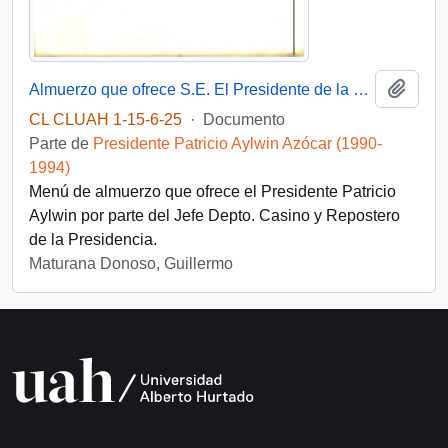
Añadi
Almuerzo que ofrece S.E. El Presidente de la República
CL CLUAH 1-15-6-25
·
Documento
Parte de
Presidente Patricio Aylwin Azócar (1990-
1994)
Menú de almuerzo que ofrece el Presidente Patricio
Aylwin por parte del Jefe Depto. Casino y Repostero
de la Presidencia.
Maturana Donoso, Guillermo