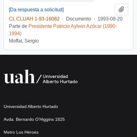
Añadi
[Da respuesta a solicitud]
CL CLUAH 1-93-16082
·
Documento
·
1993-08-20
Parte de
Presidente Patricio Aylwin Azócar (1990-
1994)
Moffat, Sergio
Universidad Alberto Hurtado
Avda. Bernardo O’Higgins 1825
Metro Los Héroes