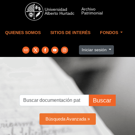
Skip to main content
QUIENES SOMOS
SITIOS DE INTERÉS
FONDOS
Iniciar sesión
Buscar
Búsqueda Avanzada »