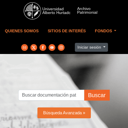
Skip to main content
QUIENES SOMOS
SITIOS DE INTERÉS
FONDOS
Iniciar sesión
Buscar
Búsqueda Avanzada »