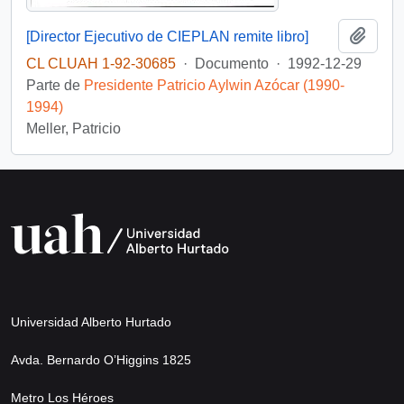
Añadi
[Director Ejecutivo de CIEPLAN remite libro]
CL CLUAH 1-92-30685
·
Documento
·
1992-12-29
Parte de
Presidente Patricio Aylwin Azócar (1990-
1994)
Meller, Patricio
Universidad Alberto Hurtado
Avda. Bernardo O’Higgins 1825
Metro Los Héroes