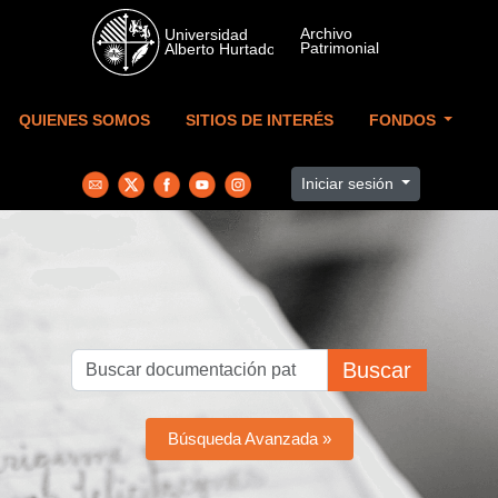
Skip to main content
QUIENES SOMOS
SITIOS DE INTERÉS
FONDOS
Iniciar sesión
Buscar
Búsqueda Avanzada »