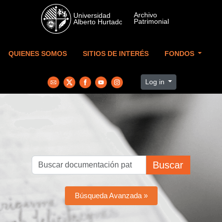
Skip to main content
QUIENES SOMOS
SITIOS DE INTERÉS
FONDOS
Log in
Buscar
Búsqueda Avanzada »