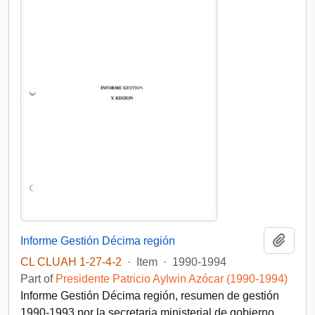
Add t
Informe Gestión Décima región
CL CLUAH 1-27-4-2
·
Item
·
1990-1994
Part of
Presidente Patricio Aylwin Azócar (1990-1994)
Informe Gestión Décima región, resumen de gestión
1990-1993 por la secretaria ministerial de gobierno,