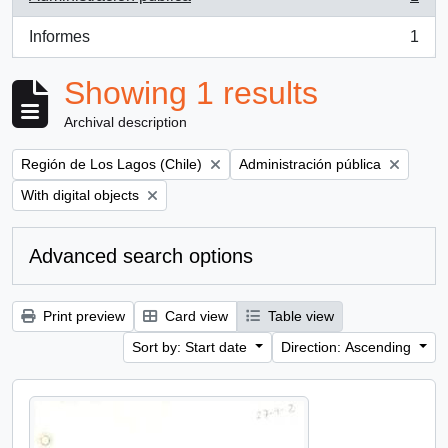
, 1 results
Informes
1
, 1 results
Showing 1 results
Archival description
Remove filter:
Remove filter:
Región de Los Lagos (Chile)
Administración pública
Remove filter:
With digital objects
Advanced search options
Print preview
Card view
Table view
Sort by: Start date
Direction: Ascending