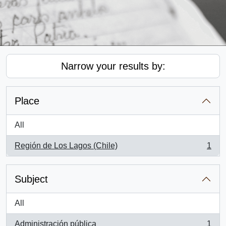
Narrow your results by:
Place
All
Región de Los Lagos (Chile)
1
, 1 results
Subject
All
Administración pública
1