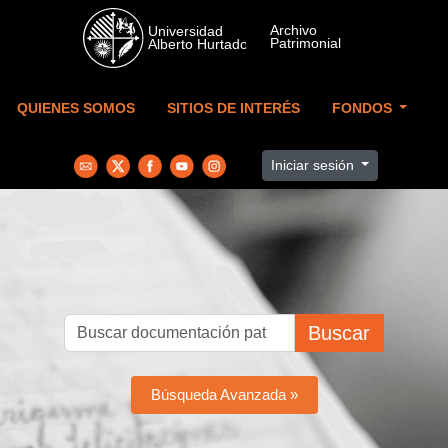
Skip to main content
QUIENES SOMOS
SITIOS DE INTERÉS
FONDOS
Iniciar sesión
Buscar
Búsqueda Avanzada »