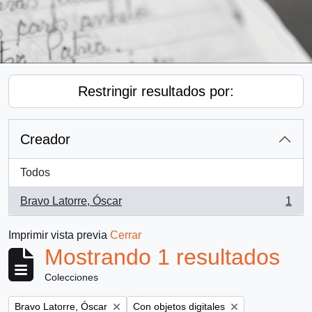
Restringir resultados por:
Creador
Todos
Bravo Latorre, Óscar
1
, 1 resultados
Imprimir vista previa
Cerrar
Mostrando 1 resultados
Colecciones
Remove filter:
Remove filter:
Bravo Latorre, Óscar
Con objetos digitales