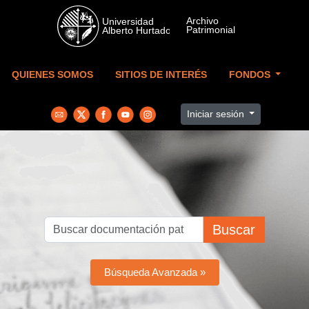
Skip to main content
QUIENES SOMOS
SITIOS DE INTERÉS
FONDOS
Iniciar sesión
Buscar
Búsqueda Avanzada »