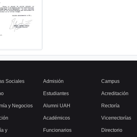
as Sociales
Admisión
Campus
ho
Estudiantes
Acreditación
mía y Negocios
Alumni UAH
Rectoría
ción
Académicos
Vicerrectorías
ía y
Funcionarios
Directorio