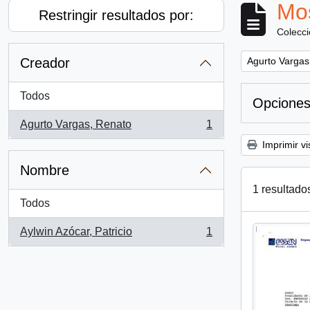
Mos
Restringir resultados por:
Colecc
Remove filter:
Creador
Agurto Vargas
Todos
Opciones
Agurto Vargas, Renato
1
, 1 resultados
Imprimir vi
Nombre
1 resultado
Todos
Aylwin Azócar, Patricio
1
, 1 resultados