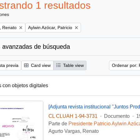
trando 1 resultados
iones
Remove filter:
, Renato
Aylwin Azócar, Patricio
 avanzadas de búsqueda
sta previa
Card view
Table view
Ordenar por: 
s con objetos digitales
[Adjunta revista institucional "Juntos Pro
CL CLUAH 1-94-3731
·
Documento
·
1
Parte de
Presidente Patricio Aylwin Azóc
Agurto Vargas, Renato