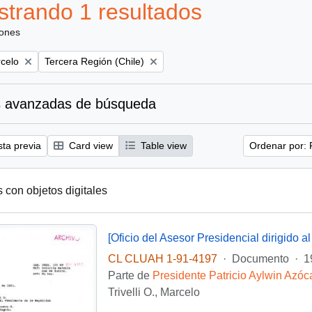
trando 1 resultados
iones
Remove filter:
rcelo
Tercera Región (Chile)
 avanzadas de búsqueda
sta previa
Card view
Table view
Ordenar por: 
s con objetos digitales
CL CLUAH 1-91-4197
·
Documento
·
1
Parte de
Presidente Patricio Aylwin Azóc
Trivelli O., Marcelo