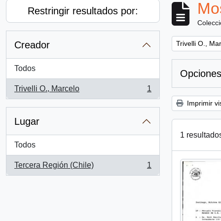
Mos
Restringir resultados por:
Colecc
Remove filter:
Creador
Trivelli O., Ma
Todos
Opciones
Trivelli O., Marcelo
1
, 1 resultados
Imprimir vi
Lugar
1 resultado
Todos
Tercera Región (Chile)
1
, 1 resultados