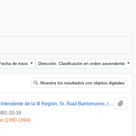
Fecha de inicio
Dirección: Clasificación en orden ascendente
Muestra los resultados con objetos digitales
Añadi
[Oficio del Asesor Presidencial dirigido al Intendente de la III Región, Sr. Raúl Barrionuevo, referente a saludo de Navidad]
991-10-16
ar (1990-1994)