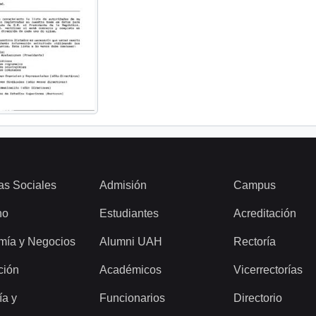
as Sociales
Admisión
Campus
ho
Estudiantes
Acreditación
mía y Negocios
Alumni UAH
Rectoría
ción
Académicos
Vicerrectorías
ía y
Funcionarios
Directorio