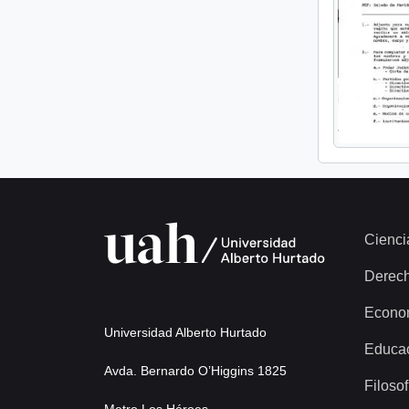
Cienci
Derec
Econo
Universidad Alberto Hurtado
Educa
Avda. Bernardo O’Higgins 1825
Filosof
Metro Los Héroes