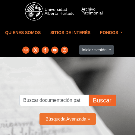
Skip to main content
QUIENES SOMOS
SITIOS DE INTERÉS
FONDOS
Iniciar sesión
Buscar
Búsqueda Avanzada »