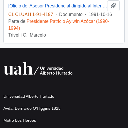
Añadi
[Oficio del Asesor Presidencial dirigido al Intendente de la III Región, Sr. Raúl Barrionuevo, referente a saludo de Navidad]
CL CLUAH 1-91-4197
·
Documento
·
1991-10-16
Parte de
Presidente Patricio Aylwin Azócar (1990-
1994)
Trivelli O., Marcelo
Universidad Alberto Hurtado
Avda. Bernardo O’Higgins 1825
Metro Los Héroes