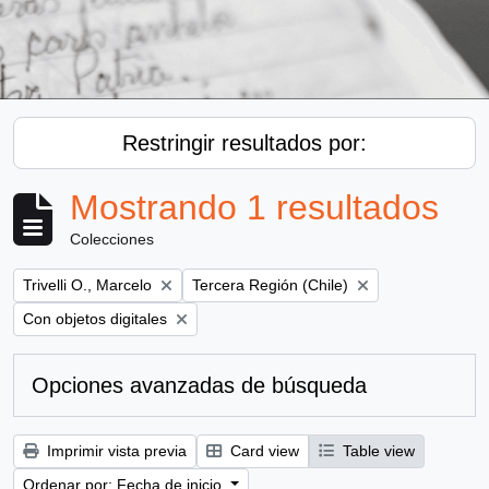
Restringir resultados por:
Mostrando 1 resultados
Colecciones
Remove filter:
Remove filter:
Trivelli O., Marcelo
Tercera Región (Chile)
Remove filter:
Con objetos digitales
Opciones avanzadas de búsqueda
Imprimir vista previa
Card view
Table view
Ordenar por: Fecha de inicio