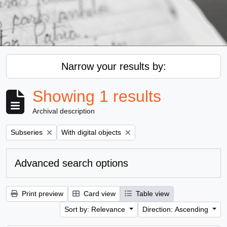
Narrow your results by:
Showing 1 results
Archival description
Remove filter:
Remove filter:
Subseries
With digital objects
Advanced search options
Print preview
Card view
Table view
Sort by: Relevance
Direction: Ascending