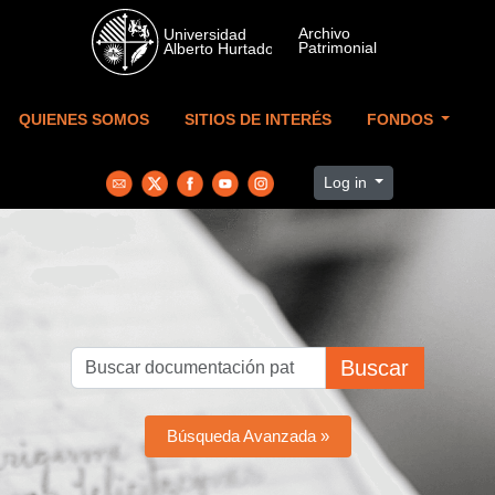
Skip to main content
QUIENES SOMOS
SITIOS DE INTERÉS
FONDOS
Log in
Buscar
Búsqueda Avanzada »