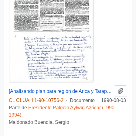
Añadi
[Analizando plan para región de Arica y Tarapacá]
CL CLUAH 1-90-10756-2
·
Documento
·
1990-08-03
Parte de
Presidente Patricio Aylwin Azócar (1990-
1994)
Maldonado Buendia, Sergio