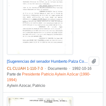
Añadi
[Sugerencias del senador Humberto Palza Corvacho, sobre las probables autoridades de Tarapacá
CL CLUAH 1-110-7-3
·
Documento
·
1992-10-16
Parte de
Presidente Patricio Aylwin Azócar (1990-
1994)
Aylwin Azocar, Patricio