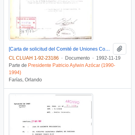
Añadi
[Carta de solicitud del Comité de Uniones Comunales de la I Región del Tarapacá dirigida al Presidente Patricio Aylwin]
CL CLUAH 1-92-23186
·
Documento
·
1992-11-19
Parte de
Presidente Patricio Aylwin Azócar (1990-
1994)
Farías, Orlando