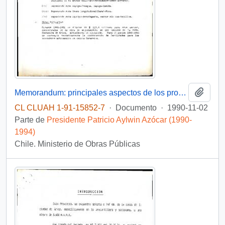
Añadi
Memorandum: principales aspectos de los programas MOP en la I. Región
CL CLUAH 1-91-15852-7
·
Documento
·
1990-11-02
Parte de
Presidente Patricio Aylwin Azócar (1990-
1994)
Chile. Ministerio de Obras Públicas