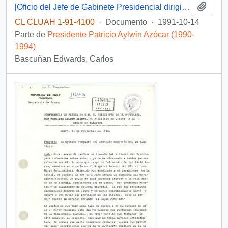
Añadi
[Oficio del Jefe de Gabinete Presidencial dirigido al Intendente de la Región de Tarapacá]
CL CLUAH 1-91-4100
·
Documento
·
1991-10-14
Parte de
Presidente Patricio Aylwin Azócar (1990-
1994)
Bascuñan Edwards, Carlos