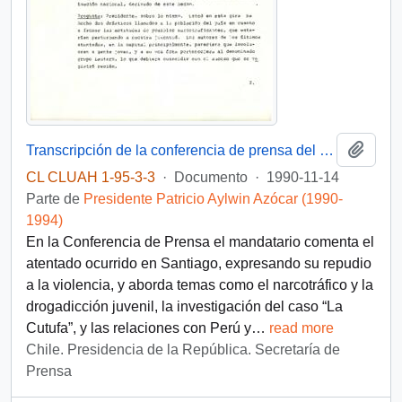
Añadi
Transcripción de la conferencia de prensa del Presidente Patricio Aylwin Azócar, realizada en Arica al término de su visita a la Región de Tarapacá
CL CLUAH 1-95-3-3
·
Documento
·
1990-11-14
Parte de
Presidente Patricio Aylwin Azócar (1990-
1994)
En la Conferencia de Prensa el mandatario comenta el
atentado ocurrido en Santiago, expresando su repudio
a la violencia, y aborda temas como el narcotráfico y la
drogadicción juvenil, la investigación del caso “La
Cutufa”, y las relaciones con Perú y
…
read more
Chile. Presidencia de la República. Secretaría de
Prensa