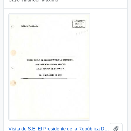
Añadi
Visita de S.E. El Presidente de la República Don Patricio Aylwin Azócar a la I Región de Tarapacá