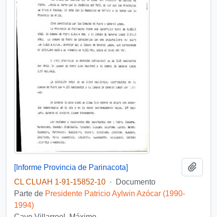
Añadi
[Informe Provincia de Parinacota]
CL CLUAH 1-91-15852-10
·
Documento
Parte de
Presidente Patricio Aylwin Azócar (1990-
1994)
Cayo Villarroel, Máximo