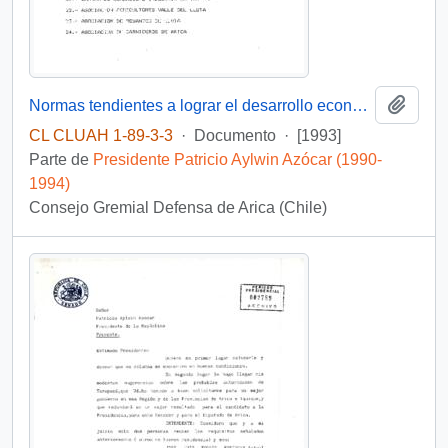
Añadi
Normas tendientes a lograr el desarrollo económico autosostenido en las provincias de Arica y Parinacota
CL CLUAH 1-89-3-3
·
Documento
·
[1993]
Parte de
Presidente Patricio Aylwin Azócar (1990-
1994)
Consejo Gremial Defensa de Arica (Chile)