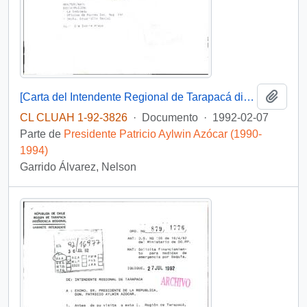
Añadi
[Carta del Intendente Regional de Tarapacá dirigida al Jefe de Gabinete Presidencial]
CL CLUAH 1-92-3826
·
Documento
·
1992-02-07
Parte de
Presidente Patricio Aylwin Azócar (1990-
1994)
Garrido Álvarez, Nelson