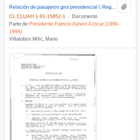
Añadi
Relación de pasajeros gira presidencial I. Región tramo Arica-Santiago
CL CLUAH 1-91-15852-1
·
Documento
Parte de
Presidente Patricio Aylwin Azócar (1990-
1994)
Villalobos Milic, Mario