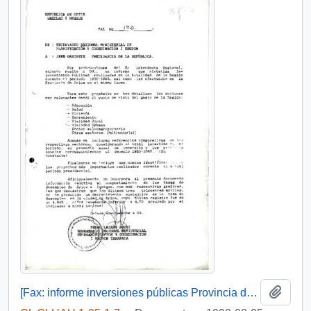
Añadi
[Fax: informe inversiones públicas Provincia de Arica]