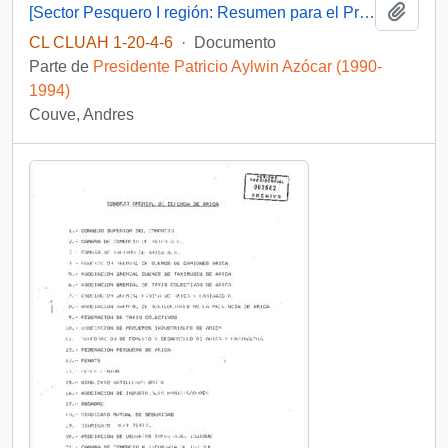
Añadi
[Sector Pesquero I región: Resumen para el Presidente].
CL CLUAH 1-20-4-6
·
Documento
Parte de
Presidente Patricio Aylwin Azócar (1990-
1994)
Couve, Andres