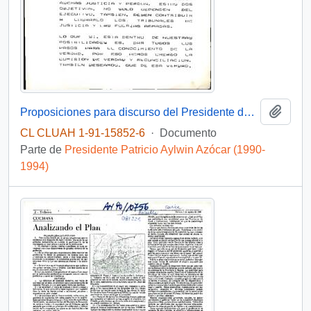
Añadi
Proposiciones para discurso del Presidente de la República en Iquique, a propósito de construcción de Mausoleo a víctimas de la represión
CL CLUAH 1-91-15852-6
·
Documento
Parte de
Presidente Patricio Aylwin Azócar (1990-
1994)