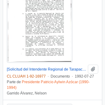
Añadi
[Solicitud del Intendente Regional de Tarapacá, referente a financiamiento para medidas de emergencia por sequía]
CL CLUAH 1-92-16977
·
Documento
·
1992-07-27
Parte de
Presidente Patricio Aylwin Azócar (1990-
1994)
Garrido Álvarez, Nelson