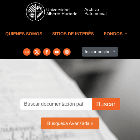
Skip to main content
QUIENES SOMOS
SITIOS DE INTERÉS
FONDOS
Iniciar sesión
Buscar
Búsqueda Avanzada »