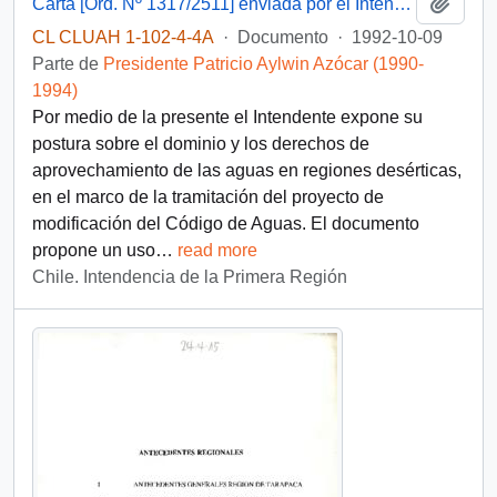
Añadi
Carta [Ord. Nº 1317/2511] enviada por el Intendente Regional de Tarapacá, sr. Nelson Garrido Álvarez, dirigida al Presidente de la República, Don Patricio Aylwin Azócar
CL CLUAH 1-102-4-4A
·
Documento
·
1992-10-09
Parte de
Presidente Patricio Aylwin Azócar (1990-
1994)
Por medio de la presente el Intendente expone su
postura sobre el dominio y los derechos de
aprovechamiento de las aguas en regiones desérticas,
en el marco de la tramitación del proyecto de
modificación del Código de Aguas. El documento
propone un uso
…
read more
Chile. Intendencia de la Primera Región