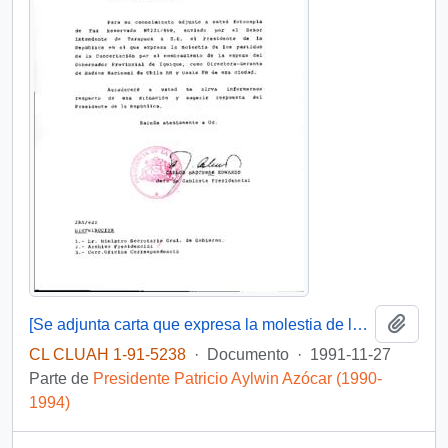
Añadi
[Se adjunta carta que expresa la molestia de los partidos e la Concertación por el nombramiento de la esposa del Gobernador Provincial de Iquique, como Directora-Gerente de Radios Nacional de Chile AM y Oasis FM]
CL CLUAH 1-91-5238
·
Documento
·
1991-11-27
Parte de
Presidente Patricio Aylwin Azócar (1990-
1994)