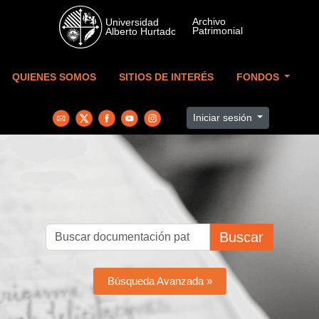
Skip to main content
QUIENES SOMOS
SITIOS DE INTERÉS
FONDOS
Iniciar sesión
Buscar
Búsqueda Avanzada »