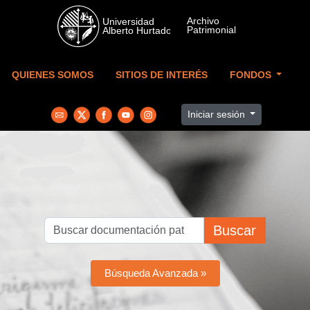
Skip to main content
QUIENES SOMOS
SITIOS DE INTERÉS
FONDOS
Iniciar sesión
Buscar
Búsqueda Avanzada »