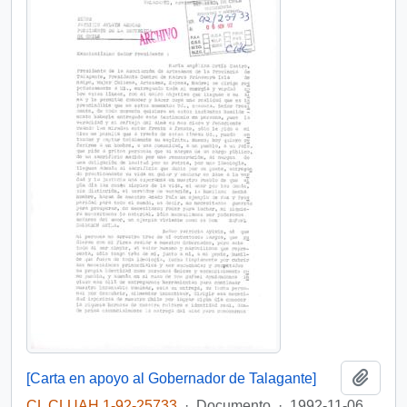
Añadi
[Carta en apoyo al Gobernador de Talagante]
CL CLUAH 1-92-25733
·
Documento
·
1992-11-06