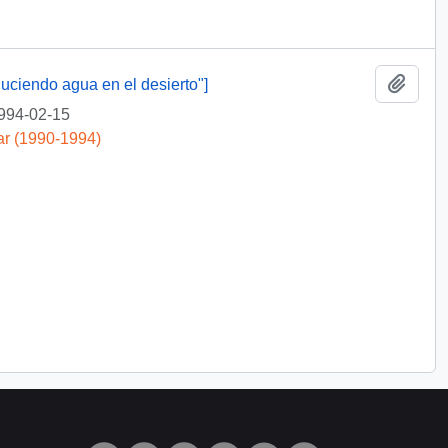
Añadi
duciendo agua en el desierto"]
994-02-15
ar (1990-1994)