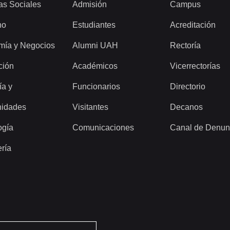
as Sociales
Admisión
Campus
ho
Estudiantes
Acreditación
mía y Negocios
Alumni UAH
Rectoría
ción
Académicos
Vicerrectorías
ía y
Funcionarios
Directorio
idades
Visitantes
Decanos
ogía
Comunicaciones
Canal de Denun
ería