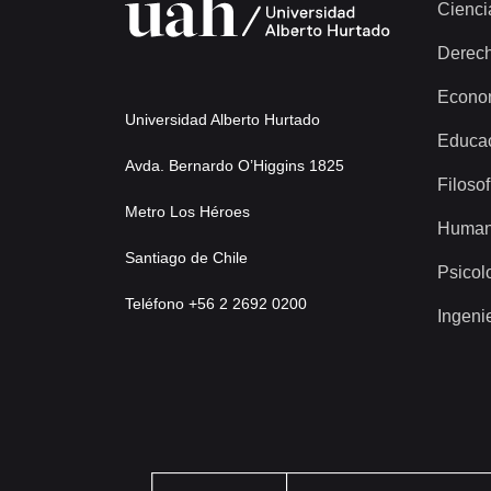
Cienci
Derec
Econo
Universidad Alberto Hurtado
Educa
Avda. Bernardo O’Higgins 1825
Filosof
Metro Los Héroes
Human
Santiago de Chile
Psicol
Teléfono +56 2 2692 0200
Ingeni