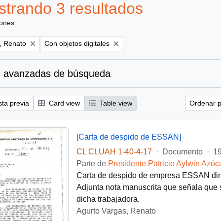
trando 3 resultados
iones
Remove filter:
, Renato
Con objetos digitales
 avanzadas de búsqueda
sta previa
Card view
Table view
Ordenar p
[Carta de despido de ESSAN]
CL CLUAH 1-40-4-17
·
Documento
·
19
Parte de
Presidente Patricio Aylwin Azóc
Carta de despido de empresa ESSAN dirig
Adjunta nota manuscrita que señala que s
dicha trabajadora.
Agurto Vargas, Renato