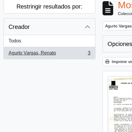
Mos
Restringir resultados por:
Colecc
Remove filter:
Creador
Agurto Vargas
Todos
Opciones
Agurto Vargas, Renato
3
, 3 resultados
Imprimir vi