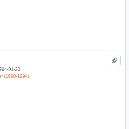
Añadi
994-01-20
ar (1990-1994)