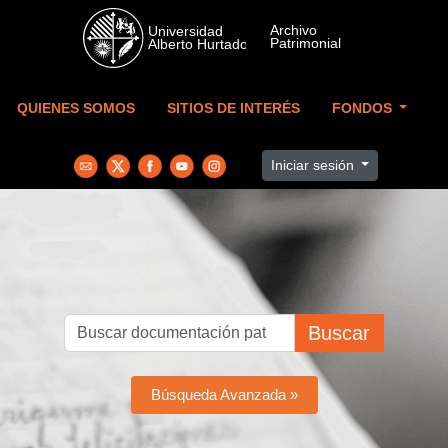
Skip to main content
QUIENES SOMOS
SITIOS DE INTERÉS
FONDOS
Iniciar sesión
Buscar
Búsqueda Avanzada »