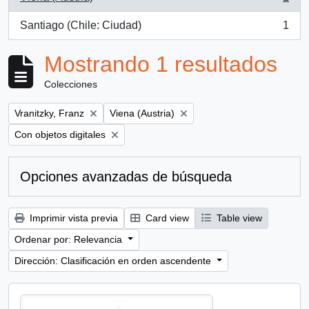
, 1 resultados
Santiago (Chile: Ciudad)
1
, 1 resultados
Mostrando 1 resultados
Colecciones
Remove filter:
Remove filter:
Vranitzky, Franz
Viena (Austria)
Remove filter:
Con objetos digitales
Opciones avanzadas de búsqueda
Imprimir vista previa
Card view
Table view
Ordenar por: Relevancia
Dirección: Clasificación en orden ascendente