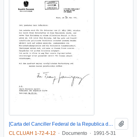
Añadi
[Carta del Canciller Federal de la Republica de Austria al Presidente Aylwin, aceptando invitación a visitar Chile].
CL CLUAH 1-72-4-12
·
Documento
·
1991-5-31