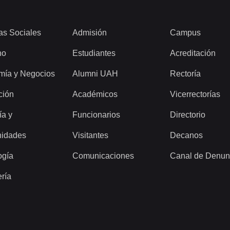
as Sociales
Admisión
Campus
ho
Estudiantes
Acreditación
mía y Negocios
Alumni UAH
Rectoría
ción
Académicos
Vicerrectorías
ía y
Funcionarios
Directorio
idades
Visitantes
Decanos
ogía
Comunicaciones
Canal de Denun
ería