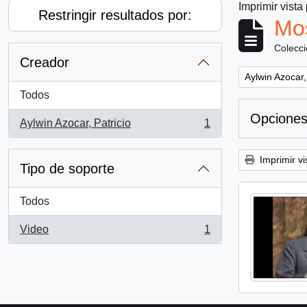
Imprimir vista
Restringir resultados por:
Mos
Colecc
Creador
Remove filter:
Aylwin Azocar,
Todos
Opciones
Aylwin Azocar, Patricio
1
, 1 resultados
Imprimir vi
Tipo de soporte
Todos
Video
1
, 1 resultados