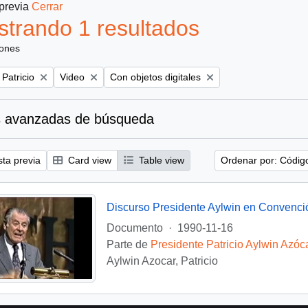
 previa
Cerrar
trando 1 resultados
iones
Remove filter:
Remove filter:
 Patricio
Video
Con objetos digitales
 avanzadas de búsqueda
sta previa
Card view
Table view
Ordenar por: Códig
Discurso Presidente Aylwin en Convenci
Documento
·
1990-11-16
Parte de
Presidente Patricio Aylwin Azóc
Aylwin Azocar, Patricio