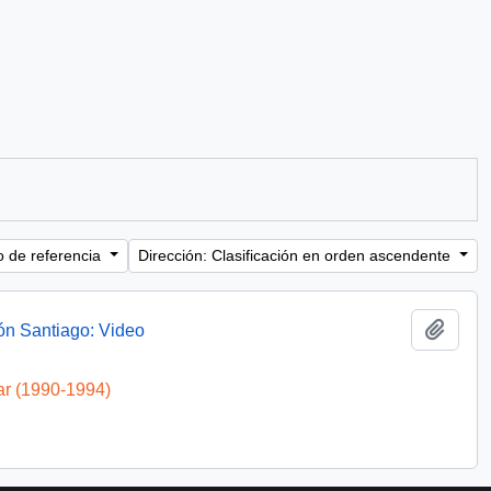
o de referencia
Dirección: Clasificación en orden ascendente
Añadi
ón Santiago: Video
ar (1990-1994)