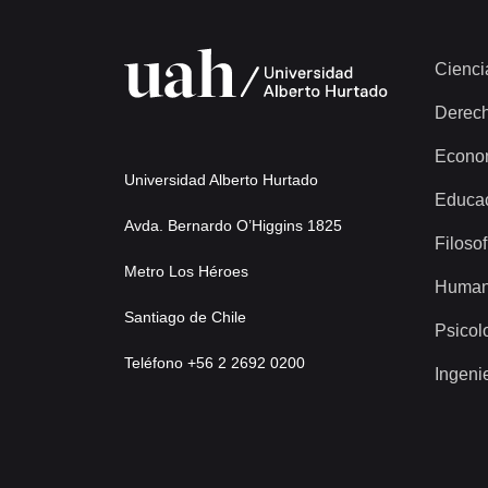
Cienci
Derec
Econo
Universidad Alberto Hurtado
Educa
Avda. Bernardo O’Higgins 1825
Filosof
Metro Los Héroes
Human
Santiago de Chile
Psicol
Teléfono +56 2 2692 0200
Ingeni