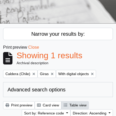
Narrow your results by:
Print preview
Close
Showing 1 results
Archival description
Remove filter:
Remove filter:
Remove filter:
Caldera (Chile)
Giras
With digital objects
Advanced search options
Print preview
Card view
Table view
Sort by: Reference code
Direction: Ascending