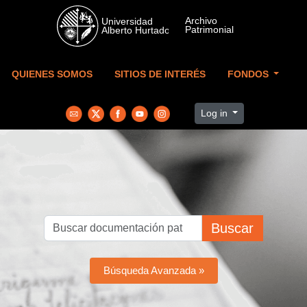
Skip to main content
QUIENES SOMOS
SITIOS DE INTERÉS
FONDOS
Log in
Buscar
Búsqueda Avanzada »