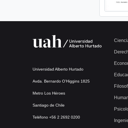
Cienci
Derec
Econo
Universidad Alberto Hurtado
Educa
Avda. Bernardo O’Higgins 1825
Filosof
Metro Los Héroes
Human
Santiago de Chile
Psicol
Teléfono +56 2 2692 0200
Ingeni