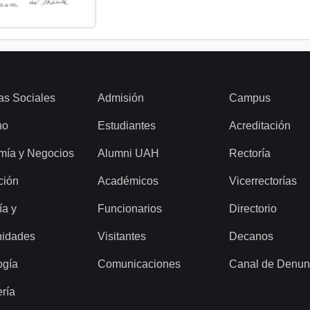
as Sociales
Admisión
Campus
ho
Estudiantes
Acreditación
mía y Negocios
Alumni UAH
Rectoría
ción
Académicos
Vicerrectorías
ía y
Funcionarios
Directorio
idades
Visitantes
Decanos
ogía
Comunicaciones
Canal de Denun
ería