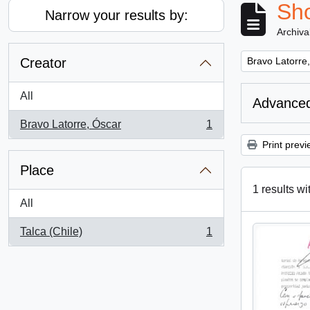
Sho
Narrow your results by:
Archiva
Remove filter:
Creator
Bravo Latorre
All
Advanced
Bravo Latorre, Óscar
1
, 1 results
Print previ
Place
1 results wi
All
Talca (Chile)
1
, 1 results