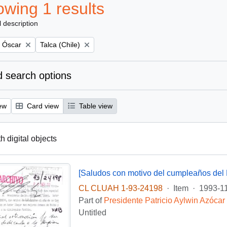
wing 1 results
l description
Remove filter:
, Óscar
Talca (Chile)
 search options
ew
Card view
Table view
th digital objects
[Saludos con motivo del cumpleaños del 
CL CLUAH 1-93-24198
·
Item
·
1993-1
Part of
Presidente Patricio Aylwin Azócar
Untitled