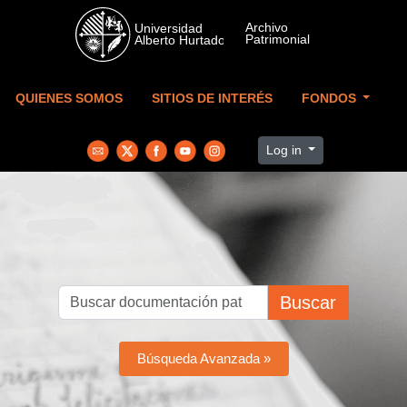
Skip to main content
QUIENES SOMOS
SITIOS DE INTERÉS
FONDOS
Log in
Buscar
Búsqueda Avanzada »