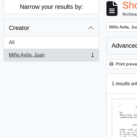
Sho
Narrow your results by:
Archiva
Remove filter:
Creator
Miño Avila, Ju
All
Advanced
Miño Avila, Juan
1
, 1 results
Print previ
1 results wi