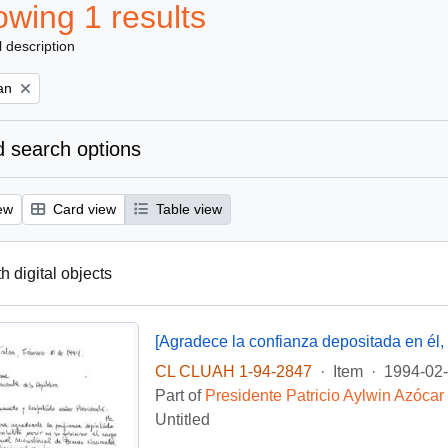
wing 1 results
l description
an
 search options
ew
Card view
Table view
th digital objects
[Agradece la confianza depositada en él, q
CL CLUAH 1-94-2847
·
Item
·
1994-02
Part of
Presidente Patricio Aylwin Azócar
Untitled