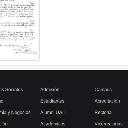
as Sociales
Admisión
Campus
ho
Estudiantes
Acreditación
mía y Negocios
Alumni UAH
Rectoría
ción
Académicos
Vicerrectorías