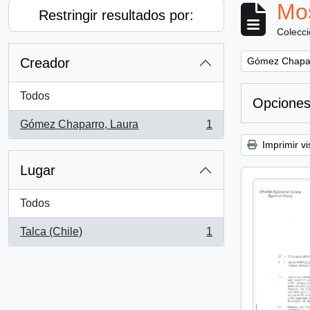
Mos
Restringir resultados por:
Colecc
Remove filter:
Creador
Gómez Chapar
Todos
Opciones
Gómez Chaparro, Laura
1
, 1 resultados
Imprimir vi
Lugar
Todos
Talca (Chile)
1
, 1 resultados