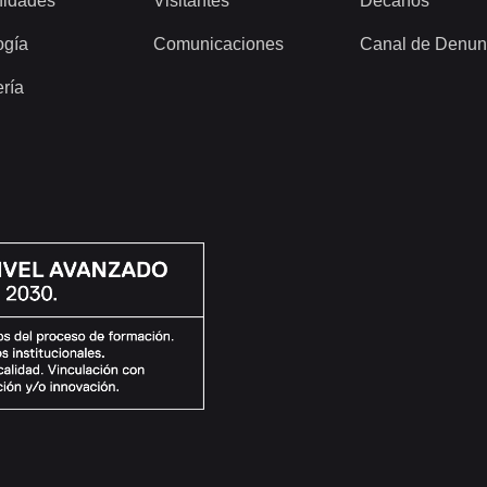
idades
Visitantes
Decanos
ogía
Comunicaciones
Canal de Denun
ería