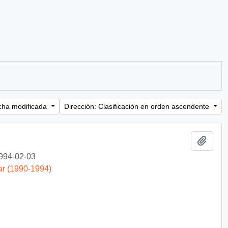
cha modificada
Dirección: Clasificación en orden ascendente
Añadi
994-02-03
ar (1990-1994)