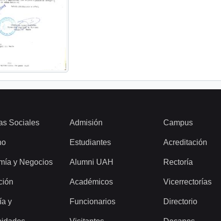
as Sociales
Admisión
Campus
ho
Estudiantes
Acreditación
mía y Negocios
Alumni UAH
Rectoría
ción
Académicos
Vicerrectorías
ía y
Funcionarios
Directorio