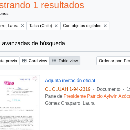
trando 1 resultados
iones
Remove filter:
Remove filter:
ro, Laura
Talca (Chile)
Con objetos digitales
 avanzadas de búsqueda
sta previa
Card view
Table view
Ordenar por: Fe
Adjunta invitación oficial
CL CLUAH 1-94-2319
·
Documento
·
1
Parte de
Presidente Patricio Aylwin Azóc
Gómez Chaparro, Laura