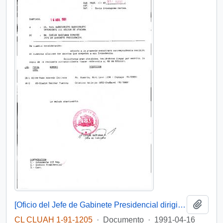
Añadi
[Oficio del Jefe de Gabinete Presidencial dirigido al Intendente de la III Región de Atacama, Sr. Raúl Barrionuevo]
CL CLUAH 1-91-1205
·
Documento
·
1991-04-16