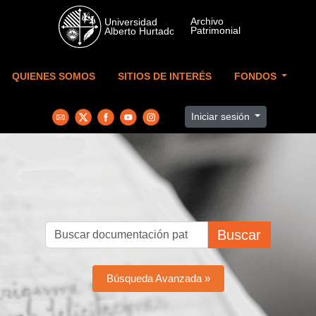
Skip to main content
QUIENES SOMOS
SITIOS DE INTERÉS
FONDOS
Iniciar sesión
Buscar
Búsqueda Avanzada »