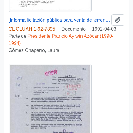
Añadi
[Informa licitación pública para venta de terreno por medio de SERVIU]
CL CLUAH 1-92-7895
·
Documento
·
1992-04-03
Parte de
Presidente Patricio Aylwin Azócar (1990-
1994)
Gómez Chaparro, Laura