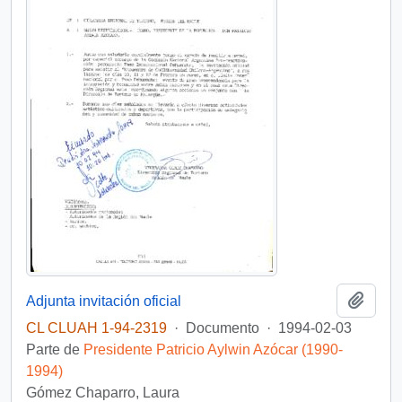
Añadi
Adjunta invitación oficial
CL CLUAH 1-94-2319
·
Documento
·
1994-02-03
Parte de
Presidente Patricio Aylwin Azócar (1990-
1994)
Gómez Chaparro, Laura