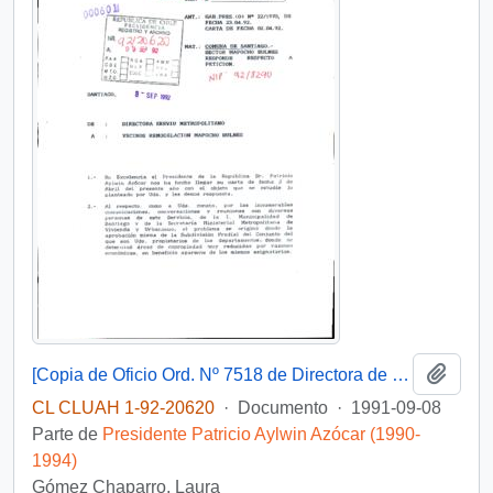
Añadi
[Copia de Oficio Ord. Nº 7518 de Directora de SERVIU Metropolitano, responde]
CL CLUAH 1-92-20620
·
Documento
·
1991-09-08
Parte de
Presidente Patricio Aylwin Azócar (1990-
1994)
Gómez Chaparro, Laura