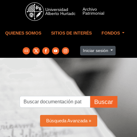
Skip to main content
QUIENES SOMOS
SITIOS DE INTERÉS
FONDOS
Iniciar sesión
Buscar
Búsqueda Avanzada »