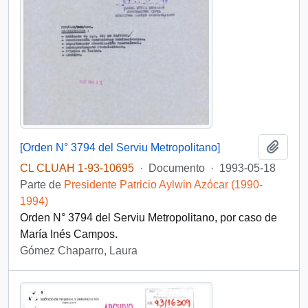
Añadi
[Orden N° 3794 del Serviu Metropolitano]
CL CLUAH 1-93-10695
·
Documento
·
1993-05-18
Parte de
Presidente Patricio Aylwin Azócar (1990-
1994)
Orden N° 3794 del Serviu Metropolitano, por caso de
María Inés Campos.
Gómez Chaparro, Laura