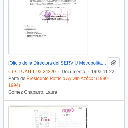
Añadi
[Oficio de la Directora del SERVIU Metropolitano referente a solicitud ciudadana]
CL CLUAH 1-93-24220
·
Documento
·
1993-11-22
Parte de
Presidente Patricio Aylwin Azócar (1990-
1994)
Gómez Chaparro, Laura