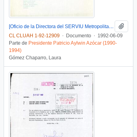
Añadi
[Oficio de la Directora del SERVIU Metropolitano ante solicitud de particular]
CL CLUAH 1-92-12909
·
Documento
·
1992-06-09
Parte de
Presidente Patricio Aylwin Azócar (1990-
1994)
Gómez Chaparro, Laura