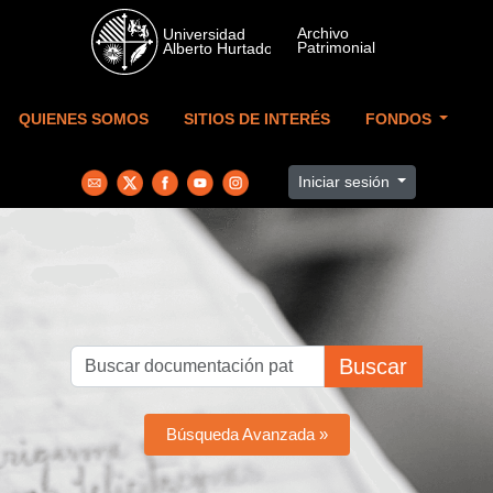
Skip to main content
QUIENES SOMOS
SITIOS DE INTERÉS
FONDOS
Iniciar sesión
Buscar
Búsqueda Avanzada »