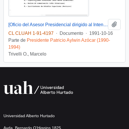
Añadi
[Oficio del Asesor Presidencial dirigido al Intendente de la III Región, Sr. Raúl Barrionuevo, referente a saludo de Navidad]
CL CLUAH 1-91-4197
·
Documento
·
1991-10-16
Parte de
Presidente Patricio Aylwin Azócar (1990-
1994)
Trivelli O., Marcelo
Universidad Alberto Hurtado
Avda. Bernardo O’Higgins 1825