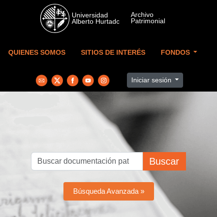
Skip to main content
QUIENES SOMOS
SITIOS DE INTERÉS
FONDOS
Iniciar sesión
Buscar
Búsqueda Avanzada »