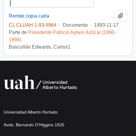
Añadi
Remite copia carta
CL CLUAH 1-93-5964
·
Documento
·
1993-11-17
Parte de
Presidente Patricio Aylwin Azócar (1990-
1994)
Bascuñán Edwards, Carlos1
Universidad Alberto Hurtado
Avda. Bernardo O’Higgins 1825