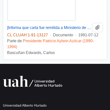
Añadi
[Informa que carta fue remitida a Ministerio de Educación Pública, mediante Of. GAB. PRES. (0) 91/2438]
CL CLUAH 1-91-13127
·
Documento
·
1991-07-12
Parte de
Presidente Patricio Aylwin Azócar (1990-
1994)
Bascuñan Edwards, Carlos
Universidad Alberto Hurtado