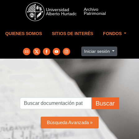
Skip to main content
QUIENES SOMOS
SITIOS DE INTERÉS
FONDOS
Iniciar sesión
Buscar
Búsqueda Avanzada »