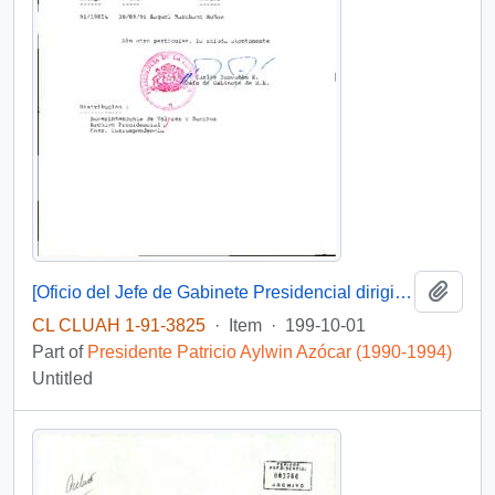
Add t
[Oficio del Jefe de Gabinete Presidencial dirigido al Superintendente de Valores y Seguros]
CL CLUAH 1-91-3825
·
Item
·
199-10-01
Part of
Presidente Patricio Aylwin Azócar (1990-1994)
Untitled