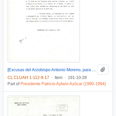
Add t
[Excusas del Arzobispo Antonio Moreno, para asistir al Acto de la firma de los Proyectos sobre Asuntos Indígenas]
CL CLUAH 1-112-9-17
·
Item
·
191-10-28
Part of
Presidente Patricio Aylwin Azócar (1990-1994)