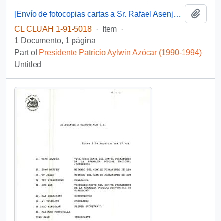
Add t
[Envío de fotocopias cartas a Sr. Rafael Asenjo Zegers Secretario Ejecutivo de comisión Nacional del Medio Ambiente]
CL CLUAH 1-91-5018
·
Item
·
1 Documento, 1 página
Part of
Presidente Patricio Aylwin Azócar (1990-1994)
Untitled