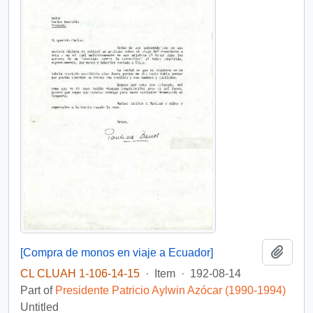
Add t
[Compra de monos en viaje a Ecuador]
CL CLUAH 1-106-14-15
·
Item
·
192-08-14
Part of
Presidente Patricio Aylwin Azócar (1990-1994)
Untitled