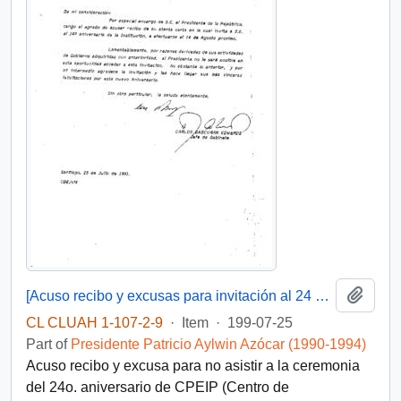
Add t
[Acuso recibo y excusas para invitación al 24 aniversario del CPEIP]
CL CLUAH 1-107-2-9
·
Item
·
199-07-25
Part of
Presidente Patricio Aylwin Azócar (1990-1994)
Acuso recibo y excusa para no asistir a la ceremonia
del 24o. aniversario de CPEIP (Centro de