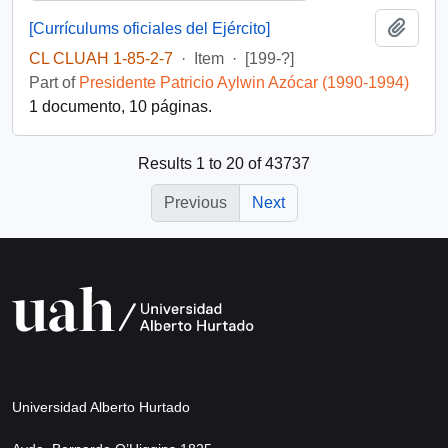
Add t
[Currículums oficiales del Ejército]
CL CLUAH 1-85-2-7
·
Item
·
[199-?]
Part of
Presidente Patricio Aylwin Azócar (1990-1994)
1 documento, 10 páginas.
Results 1 to 20 of 43737
Previous
Next
Universidad Alberto Hurtado