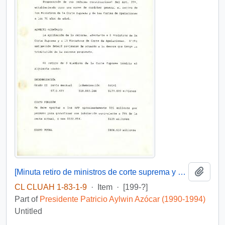
Add t
[Minuta retiro de ministros de corte suprema y corte de apelaciones]
CL CLUAH 1-83-1-9
·
Item
·
[199-?]
Part of
Presidente Patricio Aylwin Azócar (1990-1994)
Untitled