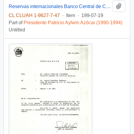
Add t
Reservas internacionales Banco Central de Chile
CL CLUAH 1-9627-7-47
·
Item
·
199-07-19
Part of
Presidente Patricio Aylwin Azócar (1990-1994)
Untitled