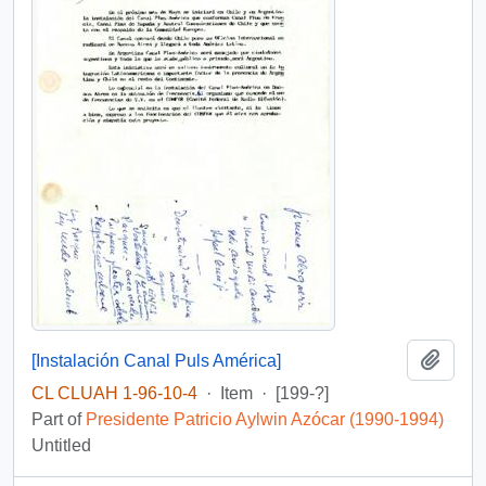
Add t
[Instalación Canal Puls América]
CL CLUAH 1-96-10-4
·
Item
·
[199-?]
Part of
Presidente Patricio Aylwin Azócar (1990-1994)
Untitled