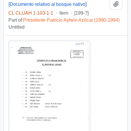
Add t
[Documento relativo al bosque nativo]
CL CLUAH 1-103-1-1
·
Item
·
[199-?]
Part of
Presidente Patricio Aylwin Azócar (1990-1994)
Untitled