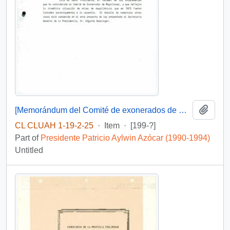
Add t
[Memorándum del Comité de exonerados de Magallanes]
CL CLUAH 1-19-2-25
·
Item
·
[199-?]
Part of
Presidente Patricio Aylwin Azócar (1990-1994)
Untitled