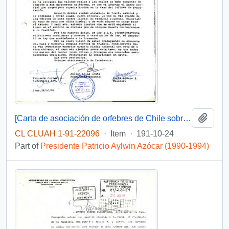
Add t
[Carta de asociación de orfebres de Chile sobre exportación de lapislazuli]
CL CLUAH 1-91-22096
·
Item
·
191-10-24
Part of
Presidente Patricio Aylwin Azócar (1990-1994)