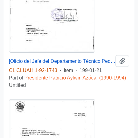
Add t
[Oficio del Jefe del Departamento Técnico Pedagógico de la Municipalidad de Santiago dirigido al Jefe de Gabinete Presidencial]
CL CLUAH 1-92-1743
·
Item
·
199-01-21
Part of
Presidente Patricio Aylwin Azócar (1990-1994)
Untitled