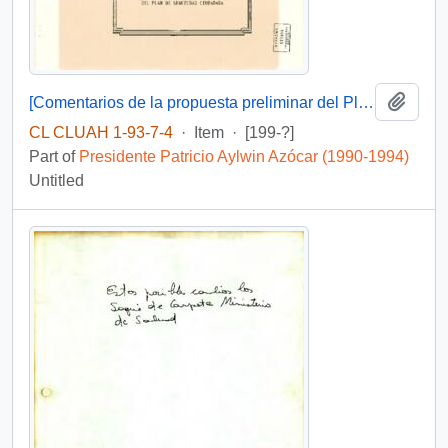
Add t
[Comentarios de la propuesta preliminar del Plan de Seguridad Cuidadana]
CL CLUAH 1-93-7-4
·
Item
·
[199-?]
Part of
Presidente Patricio Aylwin Azócar (1990-1994)
Untitled