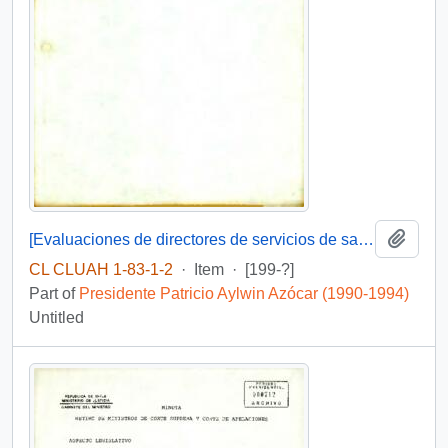
Add t
[Evaluaciones de directores de servicios de salud]
CL CLUAH 1-83-1-2
·
Item
·
[199-?]
Part of
Presidente Patricio Aylwin Azócar (1990-1994)
Untitled