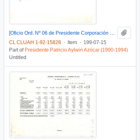
Add t
[Oficio Ord. Nº 06 de Presidente Corporación Nacional de Reparación y Reconciliación, solicita antecedentes]
CL CLUAH 1-92-15828
·
Item
·
199-07-15
Part of
Presidente Patricio Aylwin Azócar (1990-1994)
Untitled