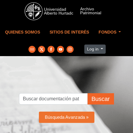
Skip to main content
QUIENES SOMOS
SITIOS DE INTERÉS
FONDOS
Log in
Buscar
Búsqueda Avanzada »