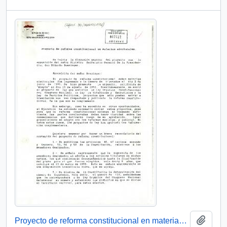
Add t
Proyecto de reforma constitucional en materias electorales