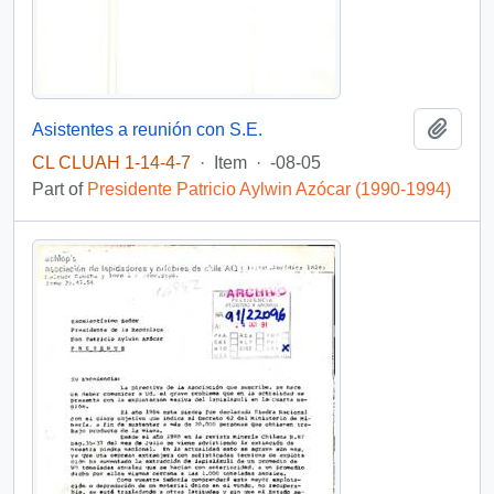
Add t
Asistentes a reunión con S.E.
CL CLUAH 1-14-4-7
·
Item
·
-08-05
Part of
Presidente Patricio Aylwin Azócar (1990-1994)