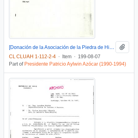
Add t
[Donación de la Asociación de la Piedra de Hiroshima]
CL CLUAH 1-112-2-4
·
Item
·
199-08-07
Part of
Presidente Patricio Aylwin Azócar (1990-1994)