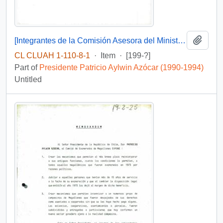
Add t
[Integrantes de la Comisión Asesora del Ministro del Interior]
CL CLUAH 1-110-8-1
·
Item
·
[199-?]
Part of
Presidente Patricio Aylwin Azócar (1990-1994)
Untitled