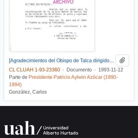
Añadi
[Agradecimientos del Obispo de Talca dirigidos al Presidente Patricio Aylwin por el apoyo en la reconstrucción de la Iglesia Matriz de Curicó]
CL CLUAH 1-93-23360
·
Documento
·
1993-11-12
Parte de
Presidente Patricio Aylwin Azócar (1990-
1994)
González, Carlos