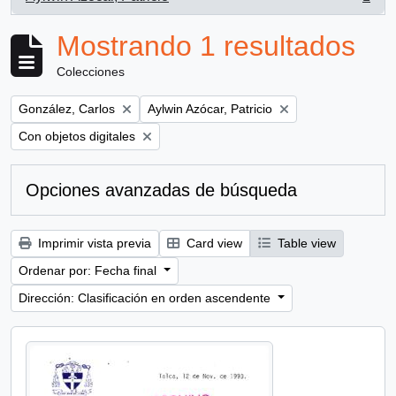
, 1 resultados
Mostrando 1 resultados
Colecciones
Remove filter:
Remove filter:
González, Carlos
Aylwin Azócar, Patricio
Remove filter:
Con objetos digitales
Opciones avanzadas de búsqueda
Imprimir vista previa
Card view
Table view
Ordenar por: Fecha final
Dirección: Clasificación en orden ascendente