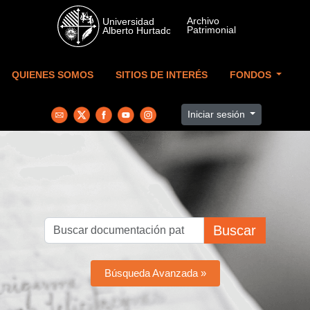
Skip to main content
QUIENES SOMOS
SITIOS DE INTERÉS
FONDOS
Iniciar sesión
Buscar
Búsqueda Avanzada »