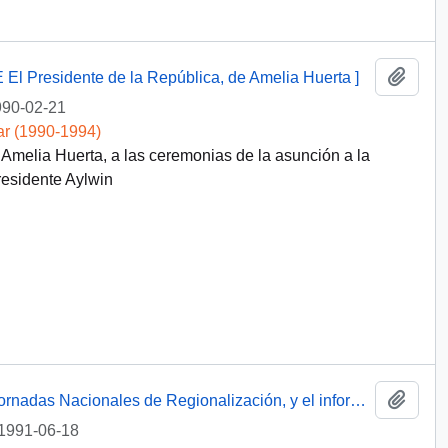
Añadi
 E El Presidente de la República, de Amelia Huerta ]
90-02-21
ar (1990-1994)
 Amelia Huerta, a las ceremonias de la asunción a la
residente Aylwin
Añadi
[ Carta con las Conclusiones de las VIII Jornadas Nacionales de Regionalización, y el informe "Marco Jurídico para un Proceso de Descentralización Administrativa"]
1991-06-18