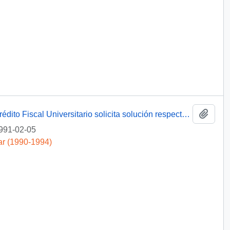
Añadi
[ Asociación Nacional de Deudores del Crédito Fiscal Universitario solicita solución respecto de deudas universitarias]
991-02-05
ar (1990-1994)