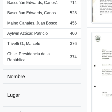
Bascuñán Edwards, Carlos1
714
, 714 resultados
Bascuñan Edwards, Carlos
528
, 528 resultados
Maino Canales, Juan Bosco
456
, 456 resultados
Aylwin Azócar, Patricio
400
, 400 resultados
Trivelli O., Marcelo
376
, 376 resultados
Chile. Presidencia de la
374
, 374 resultados
República
Nombre
Lugar