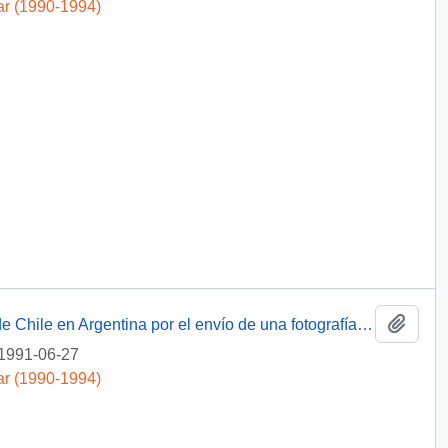
ar (1990-1994)
Añadi
[ Carta de agradecimiento al Embajador de Chile en Argentina por el envío de una fotografía poco conocida del histórico "abrazo del Estrecho"]
1991-06-27
ar (1990-1994)