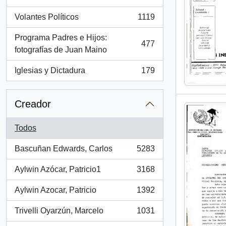
, 1286 resultados
Volantes Políticos
1119
, 1119 resultados
Programa Padres e Hijos:
477
, 477 resultados
fotografías de Juan Maino
Iglesias y Dictadura
179
, 179 resultados
Creador
Todos
Bascuñan Edwards, Carlos
5283
, 5283 resultados
Aylwin Azócar, Patricio1
3168
, 3168 resultados
Aylwin Azocar, Patricio
1392
, 1392 resultados
Trivelli Oyarzún, Marcelo
1031
, 1031 resultados