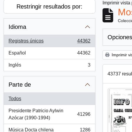
Imprimir vista
Restringir resultados por:
Mos
Colecc
Idioma
Opciones
Registros únicos
44362
, 44362 resultados
Español
44362
Imprimir vi
, 44362 resultados
Inglés
3
, 3 resultados
43737 resul
Parte de
Todos
Presidente Patricio Aylwin
41296
, 41296 resultados
Azócar (1990-1994)
Música Docta chilena
1286