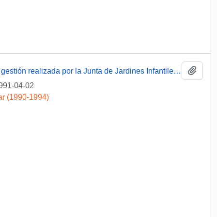
Añadi
[ Carta acusando recibo del Informe de la gestión realizada por la Junta de Jardines Infantiles durante 1990 y el programa correspondiente a 1991]
991-04-02
ar (1990-1994)