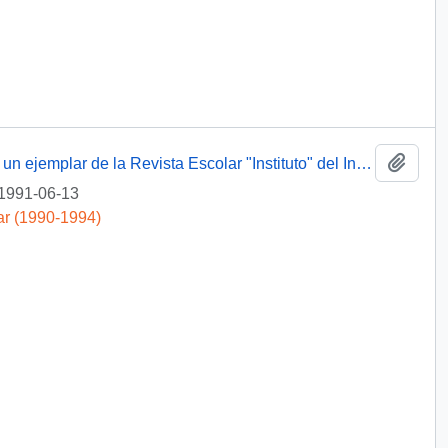
Añadi
[ Carta de agradecimiento por el envío de un ejemplar de la Revista Escolar "Instituto" del Instituto Salesiano]
1991-06-13
ar (1990-1994)