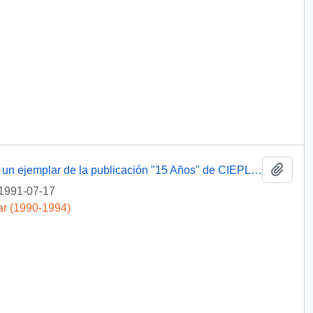
Añadi
[ Carta de agradecimiento por el envió de un ejemplar de la publicación "15 Años" de CIEPLAN]
1991-07-17
ar (1990-1994)