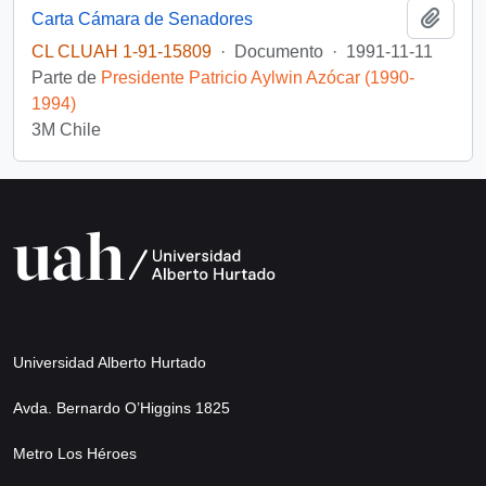
Añadi
Carta Cámara de Senadores
CL CLUAH 1-91-15809
·
Documento
·
1991-11-11
Parte de
Presidente Patricio Aylwin Azócar (1990-
1994)
3M Chile
Universidad Alberto Hurtado
Avda. Bernardo O’Higgins 1825
Metro Los Héroes