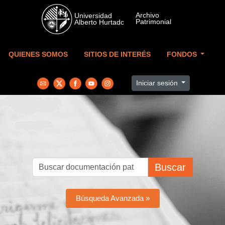
Skip to main content
QUIENES SOMOS
SITIOS DE INTERÉS
FONDOS
Iniciar sesión
Buscar
Búsqueda Avanzada »