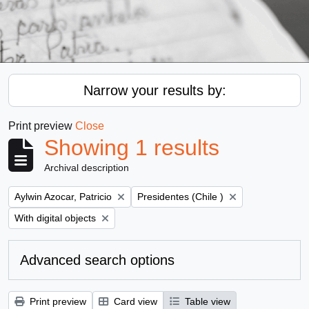
Narrow your results by:
Print preview
Close
Showing 1 results
Archival description
Remove filter:
Remove filter:
Aylwin Azocar, Patricio
Presidentes (Chile )
Remove filter:
With digital objects
Advanced search options
Print preview
Card view
Table view