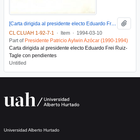
Add t
[Carta dirigida al presidente electo Eduardo Frei Ruiz-Tagle]
CL CLUAH 1-92-7-1
·
Item
·
1994-03-10
Part of
Presidente Patricio Aylwin Azócar (1990-1994)
Carta dirigida al presidente electo Eduardo Frei Ruiz-
Tagle con pendientes
Untitled
Universidad Alberto Hurtado