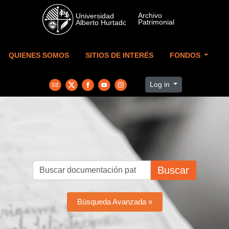
Skip to main content
QUIENES SOMOS
SITIOS DE INTERÉS
FONDOS
Log in
Buscar
Búsqueda Avanzada »