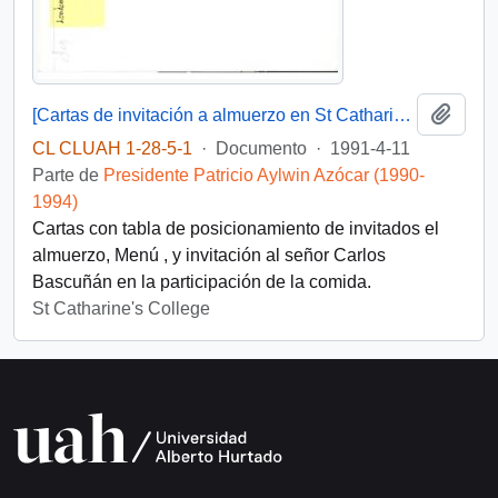
Añadi
[Cartas de invitación a almuerzo en St Catharine's College, Cambridge].
CL CLUAH 1-28-5-1
·
Documento
·
1991-4-11
Parte de
Presidente Patricio Aylwin Azócar (1990-
1994)
Cartas con tabla de posicionamiento de invitados el
almuerzo, Menú , y invitación al señor Carlos
Bascuñán en la participación de la comida.
St Catharine's College