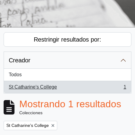
Restringir resultados por:
Creador
Todos
St Catharine's College
1
, 1 resultados
Mostrando 1 resultados
Colecciones
Remove filter:
St Catharine's College