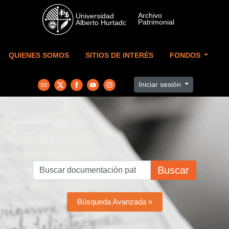
Skip to main content
QUIENES SOMOS
SITIOS DE INTERÉS
FONDOS
Iniciar sesión
Buscar
Búsqueda Avanzada »