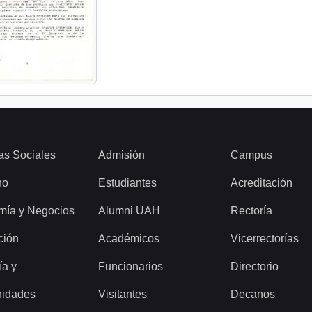
as Sociales
Admisión
Campus
ho
Estudiantes
Acreditación
mía y Negocios
Alumni UAH
Rectoría
ción
Académicos
Vicerrectorías
ía y
Funcionarios
Directorio
idades
Visitantes
Decanos