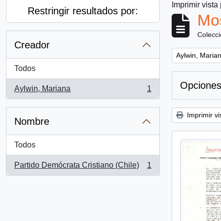
Imprimir vista
Restringir resultados por:
Mos
Colecc
Creador
Remove filter:
Aylwin, Maria
Todos
Opciones
Aylwin, Mariana
1
, 1 resultados
Imprimir vi
Nombre
Todos
Partido Demócrata Cristiano (Chile)
1
, 1 resultados