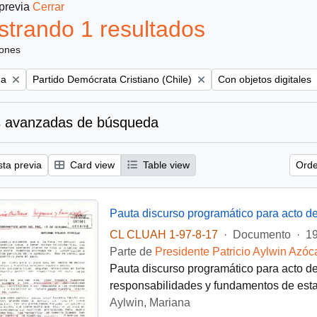
 previa
Cerrar
trando 1 resultados
iones
Remove filter:
Remove filter:
na
Partido Demócrata Cristiano (Chile)
Con objetos digitales
 avanzadas de búsqueda
sta previa
Card view
Table view
Orde
Pauta discurso programático para acto de
CL CLUAH 1-97-8-17
·
Documento
·
19
Parte de
Presidente Patricio Aylwin Azóc
Pauta discurso programático para acto de
responsabilidades y fundamentos de esta 
Aylwin, Mariana