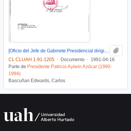
Añadi
[Oficio del Jefe de Gabinete Presidencial dirigido al Intendente de la III Región de Atacama, Sr. Raúl Barrionuevo]
CL CLUAH 1-91-1205
·
Documento
·
1991-04-16
Parte de
Presidente Patricio Aylwin Azócar (1990-
1994)
Bascuñan Edwards, Carlos