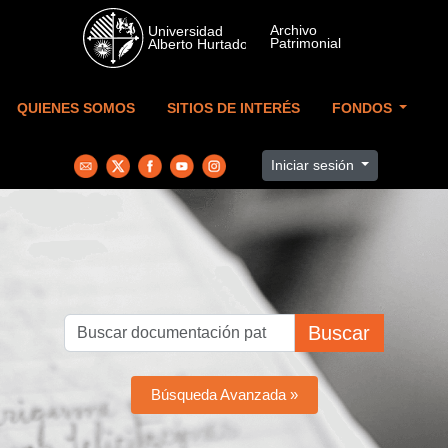
Skip to main content
QUIENES SOMOS
SITIOS DE INTERÉS
FONDOS
Iniciar sesión
Buscar
Búsqueda Avanzada »