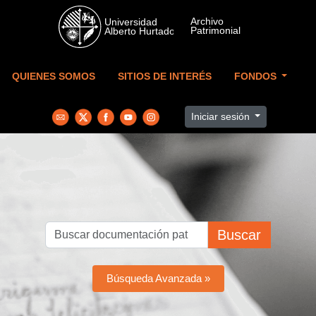
Skip to main content
QUIENES SOMOS
SITIOS DE INTERÉS
FONDOS
Iniciar sesión
Buscar
Búsqueda Avanzada »