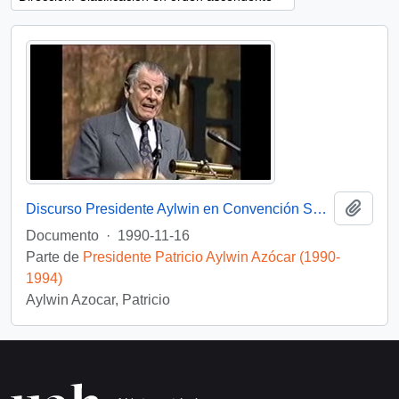
Añadi
Discurso Presidente Aylwin en Convención Santiago: Video
Documento
·
1990-11-16
Parte de
Presidente Patricio Aylwin Azócar (1990-
1994)
Aylwin Azocar, Patricio