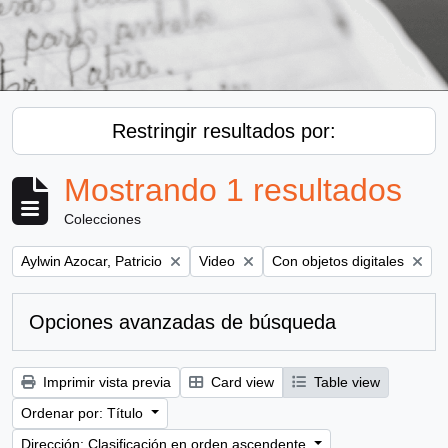
Restringir resultados por:
Mostrando 1 resultados
Colecciones
Remove filter:
Remove filter:
Remove filter:
Aylwin Azocar, Patricio
Video
Con objetos digitales
Opciones avanzadas de búsqueda
Imprimir vista previa
Card view
Table view
Ordenar por: Título
Dirección: Clasificación en orden ascendente