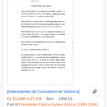
Add t
[Antecedentes de Consultorio de Villarrica]
CL CLUAH 1-27-2-8
·
Item
·
1994-01
Part of
Presidente Patricio Aylwin Azócar (1990-1994)