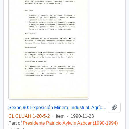
Add t
Sexpo 90: Exposición Minera, industrial, Agrícola y Artesanal Cultural de la VI Región.
CL CLUAH 1-20-5-2
·
Item
·
1990-11-23
Part of
Presidente Patricio Aylwin Azócar (1990-1994)