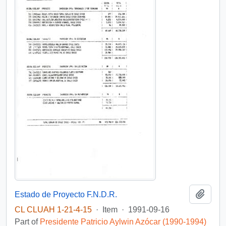
Add t
Estado de Proyecto F.N.D.R.
CL CLUAH 1-21-4-15
·
Item
·
1991-09-16
Part of
Presidente Patricio Aylwin Azócar (1990-1994)