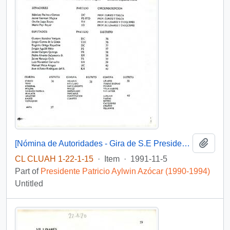
Add t
[Nómina de Autoridades - Gira de S.E Presidente de la República Don Patricio Aylwin Azocar a la VII Región del Maule].
CL CLUAH 1-22-1-15
·
Item
·
1991-11-5
Part of
Presidente Patricio Aylwin Azócar (1990-1994)
Untitled