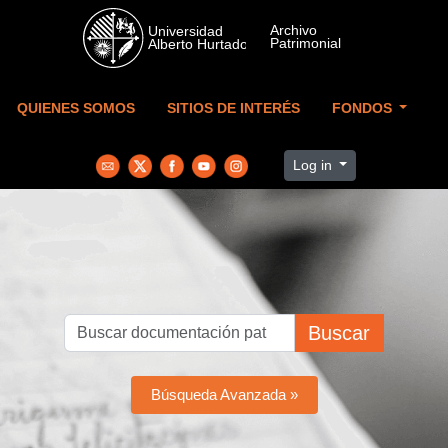
Skip to main content
QUIENES SOMOS
SITIOS DE INTERÉS
FONDOS
Log in
Buscar
Búsqueda Avanzada »