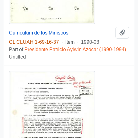
Add t
Curriculum de los Ministros
CL CLUAH 1-69-16-37
·
Item
·
1990-03
Part of
Presidente Patricio Aylwin Azócar (1990-1994)
Untitled