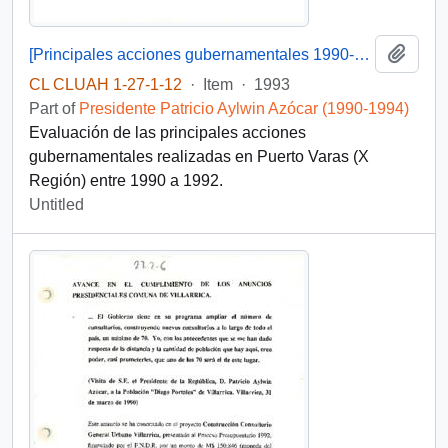
Add t
[Principales acciones gubernamentales 1990-1992 de la comuna de Puerto Varas]
CL CLUAH 1-27-1-12
·
Item
·
1993
Part of
Presidente Patricio Aylwin Azócar (1990-1994)
Evaluación de las principales acciones
gubernamentales realizadas en Puerto Varas (X
Región) entre 1990 a 1992.
Untitled