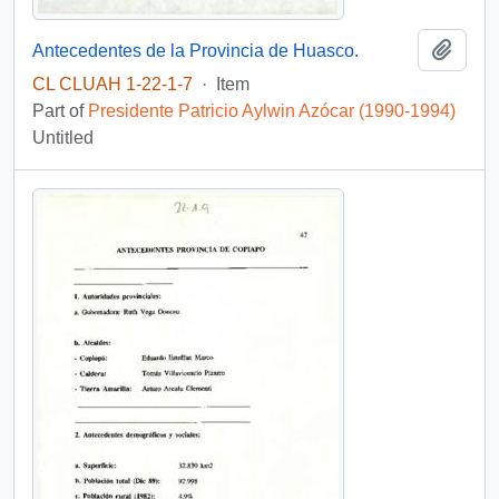
Add t
Antecedentes de la Provincia de Huasco.
CL CLUAH 1-22-1-7
·
Item
Part of
Presidente Patricio Aylwin Azócar (1990-1994)
Untitled