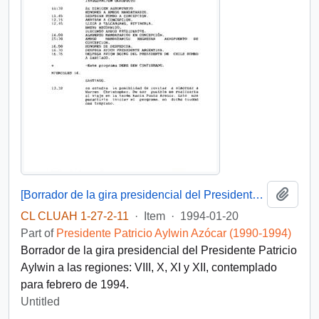
Add t
[Borrador de la gira presidencial del Presidente Patricio Aylwin al Extremo Sur de Chile]
CL CLUAH 1-27-2-11
·
Item
·
1994-01-20
Part of
Presidente Patricio Aylwin Azócar (1990-1994)
Borrador de la gira presidencial del Presidente Patricio
Aylwin a las regiones: VIII, X, XI y XII, contemplado
para febrero de 1994.
Untitled