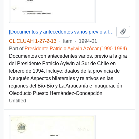
Add t
[Documentos y antecedentes varios previo a la gira del Presidente Aylwin al Sur de Chile]
CL CLUAH 1-27-2-13
·
Item
·
1994-01
Part of
Presidente Patricio Aylwin Azócar (1990-1994)
Documentos con antecedentes varios, previo a la gira
del Presidente Patricio Aylwin al Sur de Chile en
febrero de 1994. Incluye: daatos de la provincia de
Neuquén Aspectos bilaterales y relativos en las
regiones del Bío-Bío y La Araucanía e Inauguración
Oleoducto Puesto Hernández-Concepción.
Untitled