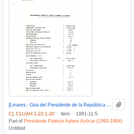
Add t
[Linares - Gira del Presidente de la República Don Patricio Aylwin Azocar a la VII Región del Maule].
CL CLUAH 1-22-1-20
·
Item
·
1991-11-5
Part of
Presidente Patricio Aylwin Azócar (1990-1994)
Untitled