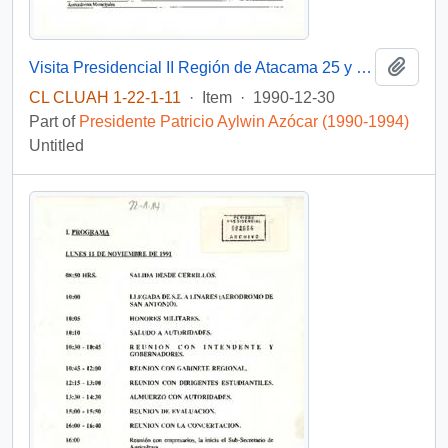
Add t
Visita Presidencial II Región de Atacama 25 y 26 de junio de 1991.
CL CLUAH 1-22-1-11
·
Item
·
1990-12-30
Part of
Presidente Patricio Aylwin Azócar (1990-1994)
Untitled