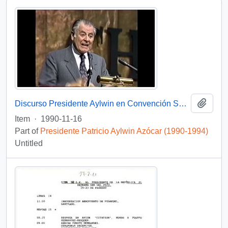
Add t
Discurso Presidente Aylwin en Convención Santiago: Video
Item
·
1990-11-16
Part of
Presidente Patricio Aylwin Azócar (1990-1994)
Untitled