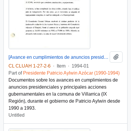
Add t
[Avance en cumplimientos de anuncios presidenciales y principales acciones gubernamentales en la comuna de Villarrica (IX Región]
CL CLUAH 1-27-2-6
·
Item
·
1994-01
Part of
Presidente Patricio Aylwin Azócar (1990-1994)
Documentos sobre los avances en cumplimientos de
anuncios presidenciales y principales acciones
gubernamentales en la comuna de Villarrica (IX
Región), durante el gobierno de Patricio Aylwin desde
1990 a 1993.
Untitled