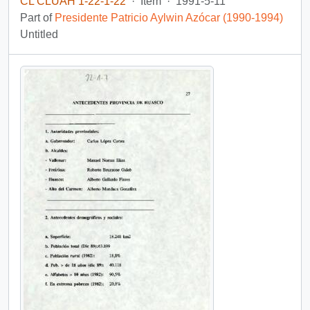
CL CLUAH 1-22-1-22
·
Item
·
1991-5-11
Part of
Presidente Patricio Aylwin Azócar (1990-1994)
Untitled