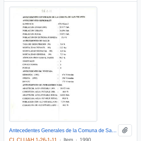
Add t
Antecedentes Generales de la Comuna de San Vicente
CL CLUAH 1-26-1-11
·
Item
·
1990