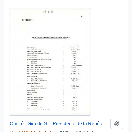
Add t
[Curicó - Gira de S.E Presidente de la República Don Patricio Aylwin Azocar a la VII Región del Maule]