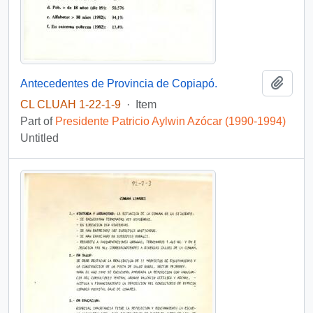
Add t
Antecedentes de Provincia de Copiapó.
CL CLUAH 1-22-1-9
·
Item
Part of
Presidente Patricio Aylwin Azócar (1990-1994)
Untitled