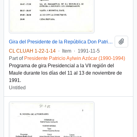
Add t
Gira del Presidente de la República Don Patricio Aylwin Azocar a la VII Región del Maule (11-13 de Noviembre de 1991).
CL CLUAH 1-22-1-14
·
Item
·
1991-11-5
Part of
Presidente Patricio Aylwin Azócar (1990-1994)
Programa de gira Presidencial a la VII región del
Maule durante los días del 11 al 13 de noviembre de
1991.
Untitled