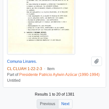
Add t
Comuna Linares.
CL CLUAH 1-22-2-3
·
Item
Part of
Presidente Patricio Aylwin Azócar (1990-1994)
Untitled
Results 1 to 20 of 1381
Previous
Next