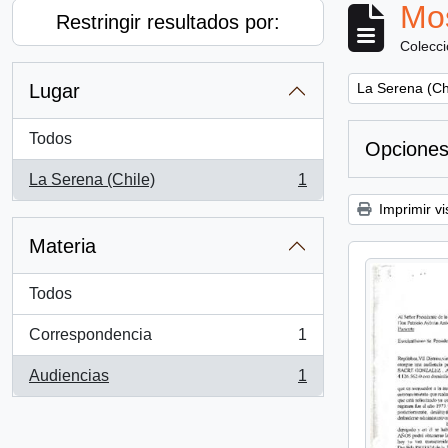
Mos
Restringir resultados por:
Colecc
Remove filter:
Lugar
La Serena (Ch
Todos
Opciones
La Serena (Chile)
1
, 1 resultados
Imprimir vi
Materia
Todos
Correspondencia
1
, 1 resultados
Audiencias
1
, 1 resultados