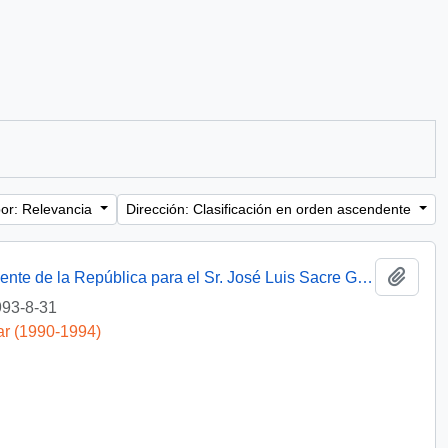
or: Relevancia
Dirección: Clasificación en orden ascendente
Añadi
[Solicitud de audiencia con S.E. el Presidente de la República para el Sr. José Luis Sacre González].
93-8-31
ar (1990-1994)