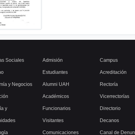
as Sociales
Admisión
Campus
ho
Estudiantes
Acreditación
mía y Negocios
Alumni UAH
Rectoría
ción
Académicos
Vicerrectorías
ía y
Funcionarios
Directorio
idades
Visitantes
Decanos
ogía
Comunicaciones
Canal de Denun