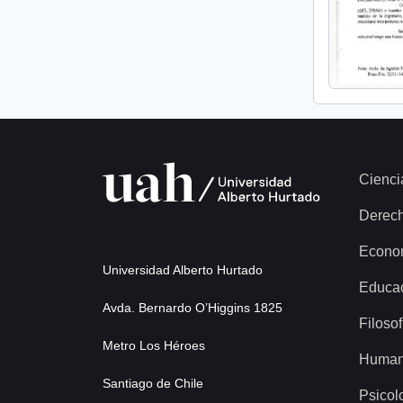
Cienci
Derec
Econo
Universidad Alberto Hurtado
Educa
Avda. Bernardo O’Higgins 1825
Filosof
Metro Los Héroes
Human
Santiago de Chile
Psicol