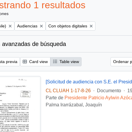
trando 1 resultados
iones
Remove filter:
Remove filter:
ile)
Audiencias
Con objetos digitales
 avanzadas de búsqueda
sta previa
Card view
Table view
Ordenar p
CL CLUAH 1-17-8-26
·
Documento
·
19
Parte de
Presidente Patricio Aylwin Azóc
Palma Irarrázabal, Joaquín