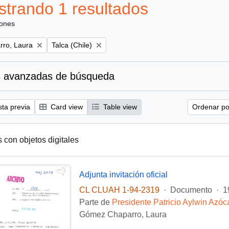
trando 1 resultados
iones
Remove filter:
ro, Laura
Talca (Chile)
 avanzadas de búsqueda
sta previa
Card view
Table view
Ordenar por
s con objetos digitales
Adjunta invitación oficial
CL CLUAH 1-94-2319
·
Documento
·
1
Parte de
Presidente Patricio Aylwin Azóc
Gómez Chaparro, Laura