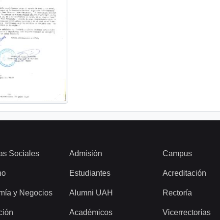
as Sociales
Admisión
Campus
ho
Estudiantes
Acreditación
mía y Negocios
Alumni UAH
Rectoría
ción
Académicos
Vicerrectorías