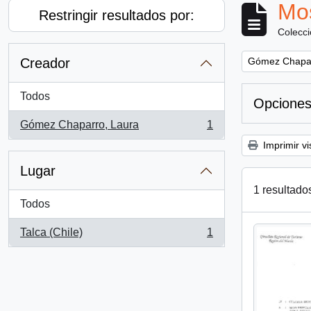
Mos
Restringir resultados por:
Colecc
Remove filter:
Creador
Gómez Chapar
Todos
Opciones
Gómez Chaparro, Laura
1
, 1 resultados
Imprimir vi
Lugar
1 resultado
Todos
Talca (Chile)
1
, 1 resultados