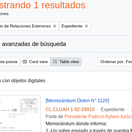
trando 1 resultados
iones
Remove filter:
rio de Relaciones Exteriores
Expediente
 avanzadas de búsqueda
sta previa
Card view
Table view
Ordenar por: Fe
s con objetos digitales
[Memorándum Órden N° 1120]
CL CLUAH 1-92-29910
·
Expediente
·
Parte de
Presidente Patricio Aylwin Azóc
Memorándum donde informa:
1.-Un sobre enviado a través de nuestra