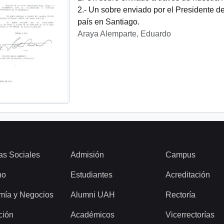
2.- Un sobre enviado por el Presidente d
país en Santiago.
Araya Alemparte, Eduardo
as Sociales
Admisión
Campus
ho
Estudiantes
Acreditación
mía y Negocios
Alumni UAH
Rectoría
ción
Académicos
Vicerrectorías