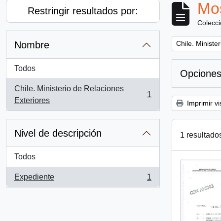
Mos
Restringir resultados por:
Colecc
Remove filter:
Nombre
Chile. Ministe
Todos
Opciones
Chile. Ministerio de Relaciones
1
, 1 resultados
Exteriores
Imprimir vi
Nivel de descripción
1 resultado
Todos
Expediente
1
, 1 resultados